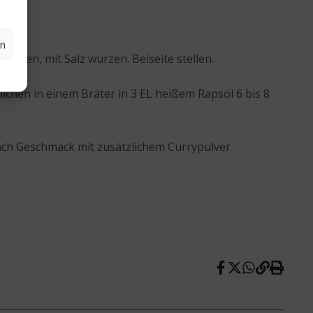
en
chen, mit Salz würzen. Beiseite stellen.
lchen in einem Bräter in 3 EL heißem Rapsöl 6 bis 8
nach Geschmack mit zusätzlichem Currypulver