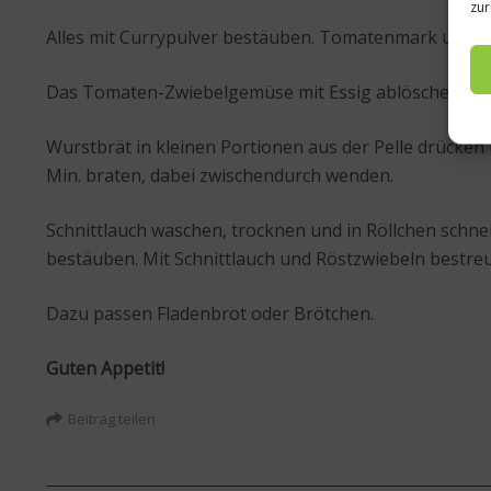
zur
Alles mit Currypulver bestäuben. Tomatenmark und 
Das Tomaten-Zwiebelgemüse mit Essig ablöschen und mi
Wurstbrät in kleinen Portionen aus der Pelle drücken
Min. braten, dabei zwischendurch wenden.
Schnittlauch waschen, trocknen und in Röllchen schne
bestäuben. Mit Schnittlauch und Röstzwiebeln bestreu
Dazu passen Fladenbrot oder Brötchen.
Guten Appetit!
Beitrag teilen