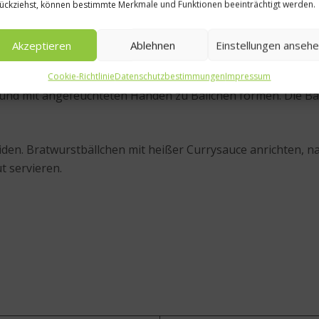
ückziehst, können bestimmte Merkmale und Funktionen beeinträchtigt werden.
Mango-Chutney unterrühren, kurz
schmoren
lassen.
Akzeptieren
Ablehnen
Einstellungen anseh
t Tomatensaft auffüllen. In wenigen Minuten dicklich einko
Cookie-Richtlinie
Datenschutzbestimmungen
Impressum
 und mit angefeuchteten Händen zu Bällchen formen. Die Bäl
iden. Bratwurstbällchen mit heißer Currysauce anrichten, 
t servieren.