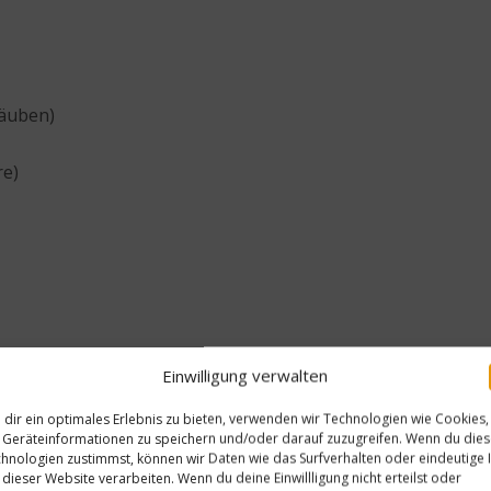
täuben)
re)
r Currysauce
Einwilligung verwalten
dir ein optimales Erlebnis zu bieten, verwenden wir Technologien wie Cookies,
Geräteinformationen zu speichern und/oder darauf zuzugreifen. Wenn du die
bel schälen und in feine Spalten schneiden. Zwiebeln und T
hnologien zustimmst, können wir Daten wie das Surfverhalten oder eindeutige 
 dieser Website verarbeiten. Wenn du deine Einwillligung nicht erteilst oder