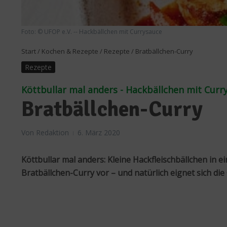
Foto: © UFOP e.V. -- Hackbällchen mit Currysauce
Start
/
Kochen & Rezepte
/
Rezepte
/
Bratbällchen-Curry
Rezepte
Köttbullar mal anders - Hackbällchen mit Curr
Bratbällchen-Curry
Von
Redaktion
6. März 2020
Köttbullar mal anders: Kleine Hackfleischbällchen in e
Bratbällchen-Curry vor – und natürlich eignet sich d