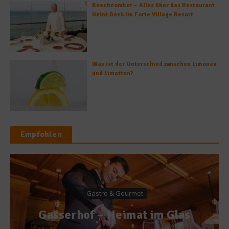
Beachcomber – Alles über das Restaurant
Heinz Beck im Forte Village Resort
Was ist der Unterschied zwischen Limonen
und Limetten?
Empfohlen
Gastro & Gourmet
Gasserhof – Heimat im Glas