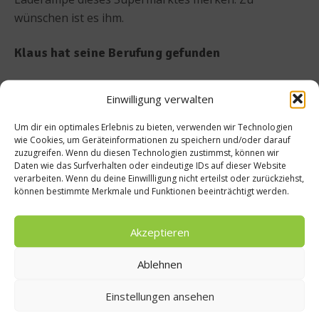
wünschen ist es ihm.
Klaus hat seine Berufung gefunden
Die Mitarbeiter der Münchner Tafel, sowohl die über
Einwilligung verwalten
450 ehrenamtlichen als auch die festangestellten, tun
also Gutes, müssen dafür aber manchmal im Müll der
Um dir ein optimales Erlebnis zu bieten, verwenden wir Technologien
wie Cookies, um Geräteinformationen zu speichern und/oder darauf
Laderampen wühlen. Dieses Gefühl werde ich erst
zuzugreifen. Wenn du diesen Technologien zustimmst, können wir
einmal nicht mehr los. Doch Klaus hat sich dem
Daten wie das Surfverhalten oder eindeutige IDs auf dieser Website
verarbeiten. Wenn du deine Einwillligung nicht erteilst oder zurückziehst,
Anschein nach daran gewöhnt, freut sich, wenn ein
können bestimmte Merkmale und Funktionen beeinträchtigt werden.
Laden viel Ware übrig hat und nimmt das in Kauf.
Denn dadurch können mehr Menschen mit
Akzeptieren
Lebensmitteln versorgt werden: „Ich arbeite gerne mit
und für Menschen.“, sagt er nicht ohne spürbaren
Ablehnen
Stolz auf seine Arbeit. Überhaupt ist er eine
Frohnatur, hat seine Berufung gefunden. Vor Jahren
Einstellungen ansehen
war er mit seiner Firma, einem kleinen