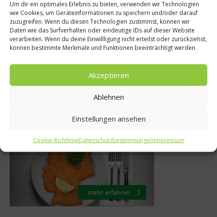
Um dir ein optimales Erlebnis zu bieten, verwenden wir Technologien
Rezepte
wie Cookies, um Geräteinformationen zu speichern und/oder darauf
Grillwelten
zuzugreifen. Wenn du diesen Technologien zustimmst, können wir
l – Ein
Daten wie das Surfverhalten oder eindeutige IDs auf dieser Website
Fruchtige Marinad
verarbeiten. Wenn du deine Einwillligung nicht erteilst oder zurückziehst,
sassa
können bestimmte Merkmale und Funktionen beeinträchtigt werden.
11. Juli 2014
t 2014
Akzeptieren
Ablehnen
Was isst Deutschland
Einstellungen ansehen
Cookie-Richtlinie
Datenschutzbestimmungen
Impressum