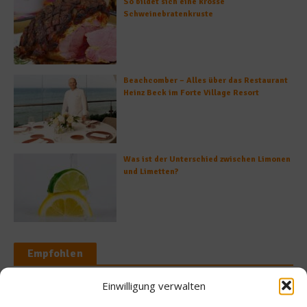
So bildet sich eine krosse
Schweinebratenkruste
Beachcomber – Alles über das Restaurant
Heinz Beck im Forte Village Resort
Was ist der Unterschied zwischen Limonen
und Limetten?
Empfohlen
Einwilligung verwalten