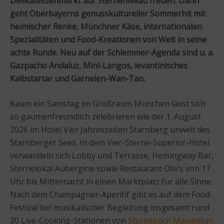
Delikatessenmarkt auf Sterneniveau freuen: Dann
geht Oberbayerns genusskultureller Sommerhit mit
heimischer Renke, Münchner Käse, internationalen
Spezialitäten und Food-Kreationen von Welt in seine
achte Runde. Neu auf der Schlemmer-Agenda sind u. a.
Gazpacho Andaluz, Mini-Langos, levantinisches
Kalbstartar und Garnelen-Wan-Tan.
Kaum ein Samstag im Großraum München lässt sich
so gaumenfreundlich zelebrieren wie der 1. August
2026 im Hotel Vier Jahreszeiten Starnberg unweit des
Starnberger Sees. In dem Vier-Sterne-Superior-Hotel
verwandeln sich Lobby und Terrasse, Hemingway Bar,
Sternelokal Aubergine sowie Restaurant Oliv’s von 17
Uhr bis Mitternacht in einen Marktplatz für alle Sinne.
Nach dem Champagner-Aperitif gibt es auf dem Food-
Festival bei musikalischer Begleitung insgesamt rund
20 Live-Cooking-Stationen von
Sternekoch Maximilian