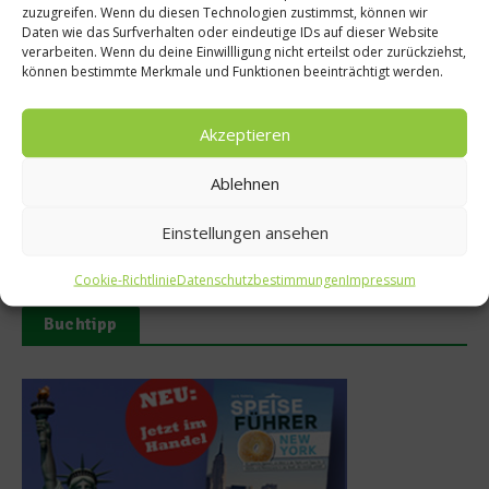
zuzugreifen. Wenn du diesen Technologien zustimmst, können wir
Daten wie das Surfverhalten oder eindeutige IDs auf dieser Website
verarbeiten. Wenn du deine Einwillligung nicht erteilst oder zurückziehst,
können bestimmte Merkmale und Funktionen beeinträchtigt werden.
Akzeptieren
Ablehnen
MAUI eröffnet neue
50 Best Discovery präsentiert
Sommerterrasse im
globales Update 2026
Ludwigpalais
17. Juli 2026
Einstellungen ansehen
27. Juli 2026
Cookie-Richtlinie
Datenschutzbestimmungen
Impressum
Buchtipp