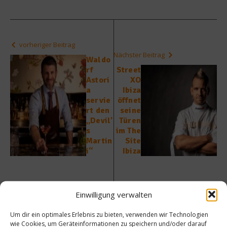
vorheriger Beitrag
Nächster Beitrag
Waldo
rf
Street
Astori
XO
a
Ibiza
servie
öffnet
rt den
seine
„Devil’
Türen
s
im The
Martin
Site
i“
Ibiza
Einwilligung verwalten
Um dir ein optimales Erlebnis zu bieten, verwenden wir Technologien
wie Cookies, um Geräteinformationen zu speichern und/oder darauf
Ähnliche Beiträge