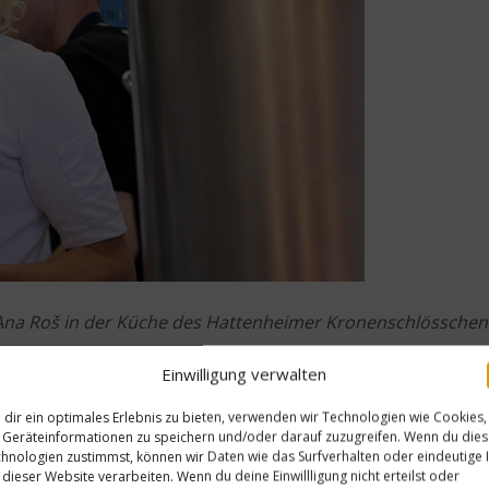
Ana Roš in der Küche des Hattenheimer Kronenschlösschen
Einwilligung verwalten
Ihre Heimat Slowenien, es ist ja bekanntlich sehr grün dort…
dir ein optimales Erlebnis zu bieten, verwenden wir Technologien wie Cookies,
rlich einer der Gründe für das üppige grün in der Natur. Wi
Geräteinformationen zu speichern und/oder darauf zuzugreifen. Wenn du die
hnologien zustimmst, können wir Daten wie das Surfverhalten oder eindeutige 
f den Boden zu werfen. Das ganze Land beteiligt sich an A
 dieser Website verarbeiten. Wenn du deine Einwillligung nicht erteilst oder
schen Ländern, das sauberste Land der Welt. Diese Verbindu