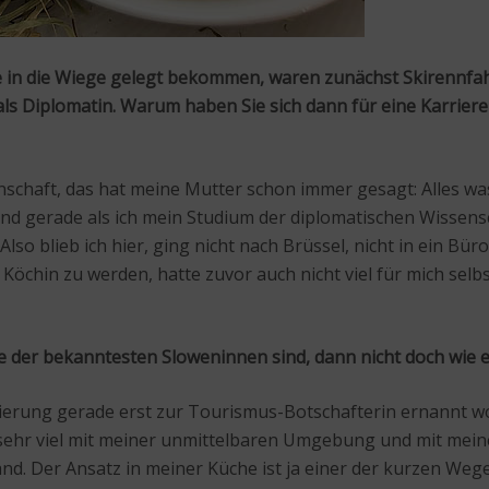
te in die Wiege gelegt bekommen, waren zunächst Skirennfa
ls Diplomatin. Warum haben Sie sich dann für eine Karriere a
schaft, das hat meine Mutter schon immer gesagt: Alles was 
und gerade als ich mein Studium der diplomatischen Wissen
Also blieb ich hier, ging nicht nach Brüssel, nicht in ein Bü
öchin zu werden, hatte zuvor auch nicht viel für mich selbs
ne der bekanntesten Sloweninnen sind, dann nicht doch wie e
ierung gerade erst zur Tourismus-Botschafterin ernannt word
t sehr viel mit meiner unmittelbaren Umgebung und mit mei
nd. Der Ansatz in meiner Küche ist ja einer der kurzen Wege,