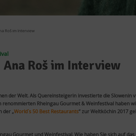
na Roš im Interview
val
– Ana Roš im Interview
n der Welt. Als Quereinsteigerin investierte die Slowenin vi
eim renommierten Rheingau Gourmet & Weinfestival haben wir
n der „
World´s 50 Best Restaurants
“ zur Weltköchin 2017 ge
heingau Gourmet und Weinfestival. Wie haben Sie sich auf das 