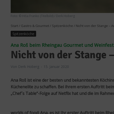
Foto: © Hiša Franko (Titelbild) / Derk Hoberg
Start
/
Gastro & Gourmet
/
Spitzenköche
/
Nicht von der Stange – A
Spitzenköche
Ana Roš beim Rheingau Gourmet und Weinfesti
Nicht von der Stange 
Von
Derk Hoberg
15. Januar 2020
Ana Roš ist eine der besten und bekanntesten Köchinne
Küchenelite zu schaffen. Bei ihrem ersten Auftritt b
„Chef´s Table“-Folge auf Netflix hat und die im Rahme
worlds of food: Ana, es ist Ihr erster Auftritt beim R