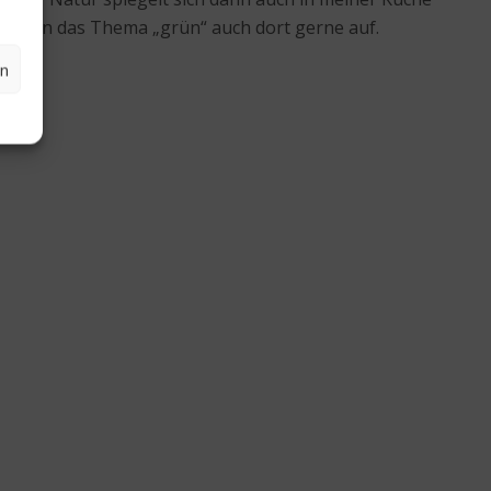
 nehmen das Thema „grün“ auch dort gerne auf.
en