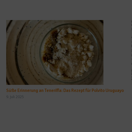
Süße Erinnerung an Teneriffa: Das Rezept für Polvito Uruguayo
9. Juli 2025