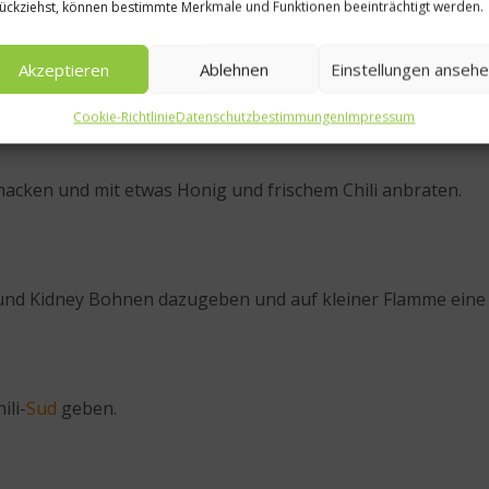
ückziehst, können bestimmte Merkmale und Funktionen beeinträchtigt werden.
Akzeptieren
Ablehnen
Einstellungen anseh
Cookie-Richtlinie
Datenschutzbestimmungen
Impressum
 hacken und mit etwas Honig und frischem Chili anbraten.
s und Kidney Bohnen dazugeben und auf kleiner Flamme ein
ili-
Sud
geben.