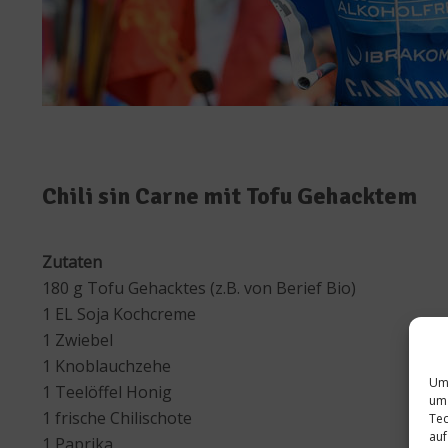
Chili sin Carne mit Tofu Gehacktem
Zutaten
180 g Tofu Gehacktes (z.B. von Berief Bio)
1 EL Soja Kochcreme
1 Zwiebel
1 Knoblauchzehe
Um 
1 Teelöffel Honig
um 
1 frische Chilischote
Tec
auf
1 Paprika