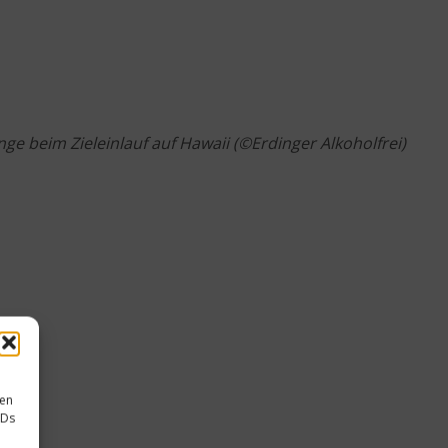
nge beim Zieleinlauf auf Hawaii (©Erdinger Alkoholfrei)
sen
IDs