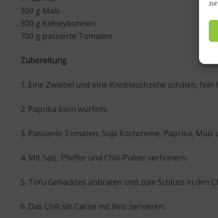
zur
300 g Mais
300 g Kidneybohnen
700 g passierte Tomaten
Zubereitung
1. Eine Zwiebel und eine Knoblauchzehe schälen, fein
2. Paprika klein würfeln.
3. Passierte Tomaten, Soja Kochcreme, Paprika, Mai
4. Mit Salz, Pfeffer und Chili-Pulver verfeinern.
5. Tofu Gehacktes anbraten und zum Schluss in den Ch
6. Das Chili sin Carne mit Reis servieren.