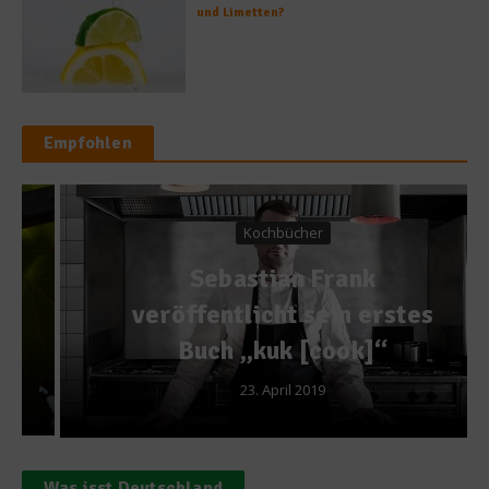
und Limetten?
Empfohlen
Kochbücher
Sebastian Frank
veröffentlicht sein erstes
Buch „kuk [cook]“
23. April 2019
Was isst Deutschland