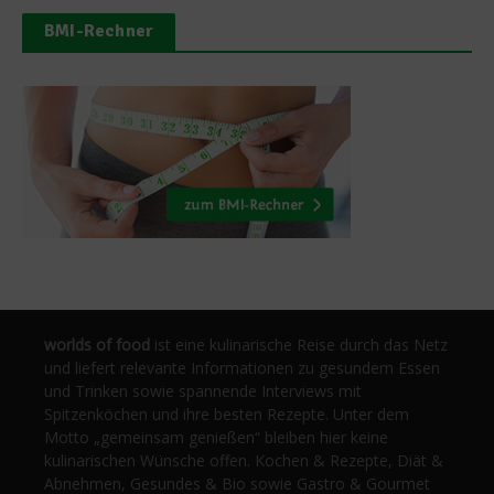
BMI-Rechner
worlds of food
ist eine kulinarische Reise durch das Netz
und liefert relevante Informationen zu gesundem Essen
und Trinken sowie spannende Interviews mit
Spitzenköchen und ihre besten Rezepte. Unter dem
Motto „gemeinsam genießen“ bleiben hier keine
kulinarischen Wünsche offen. Kochen & Rezepte, Diät &
Abnehmen, Gesundes & Bio sowie Gastro & Gourmet