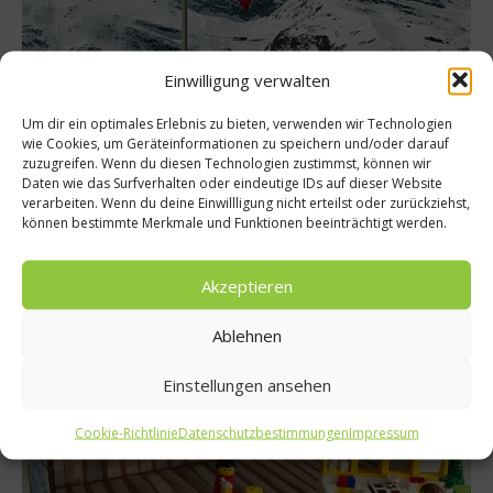
Einwilligung verwalten
Was isst Deutschland?
Um dir ein optimales Erlebnis zu bieten, verwenden wir Technologien
Küchenwörterbuch: Schweizerisch –
wie Cookies, um Geräteinformationen zu speichern und/oder darauf
Deutsch
zuzugreifen. Wenn du diesen Technologien zustimmst, können wir
Daten wie das Surfverhalten oder eindeutige IDs auf dieser Website
Gerade in der Küche gibt es in Deutschland, Österreich und der
verarbeiten. Wenn du deine Einwillligung nicht erteilst oder zurückziehst,
Schweiz viele unterschiedliche Begrifflichkeiten. Passend zum
können bestimmte Merkmale und Funktionen beeinträchtigt werden.
Start der Ski-Saison präsentieren wir Ihnen deshalb ein kleines
Küchenwörterbuch für die Alpenländer Österreich und Schweiz.
Akzeptieren
Teil 2: Schweizerisch – Deutsch....
Ablehnen
Weiterlesen
Einstellungen ansehen
Cookie-Richtlinie
Datenschutzbestimmungen
Impressum