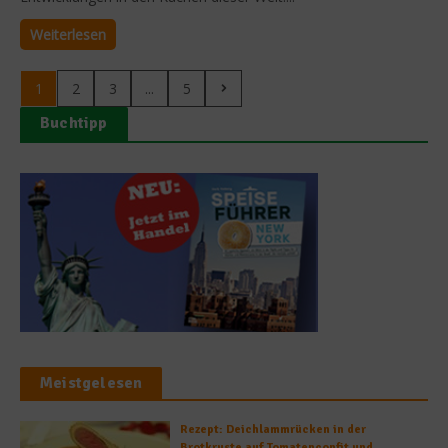
Weiterlesen
1
2
3
...
5
Buchtipp
Meistgelesen
Rezept: Deichlammrücken in der
Brotkruste auf Tomatenconfit und