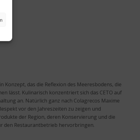
en
in Konzept, das die Reflexion des Meeresbodens, die
en lässt. Kulinarisch konzentriert sich das CETO auf
haltung an. Natürlich ganz nach Colagrecos Maxime
Respekt vor den Jahreszeiten zu zeigen und
Produkte der Region, deren Konservierung und die
ür den Restaurantbetrieb hervorbringen.