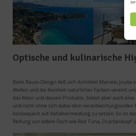
zur
Optische und kulinarische Hi
Beim Raum-Design ließ sich Architekt Marcelo Joulia 
Wellen und die Reinheit natürlicher Farben vereint un
das Meer und dessen Produkte, bietet aber auch eine
und nicht ohne sich dabei dem verantwortungsvollen 
konsequent auf Abfallvermeidung zu setzen. So ist da
Reifung von edlem Fisch wie Red Tuna, Drachenkopf u