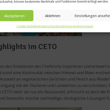
ückziehst, können bestimmte Merkmale und Funktionen beeinträchtigt werden.
Akzeptieren
Ablehnen
Einstellungen anseh
Cookie-Richtlinie
Datenschutzbestimmungen
Impressum
ghlights im CETO
von den Kreationen des Chefkochs inspirieren und entwarf e
d somit eine Kontinuität zwischen Himmel und Meer erschein
 Auswahl an vegetarischen Gerichten und Fleisch aus Weide
Umgang mit der Fischerei und Landwirten zu verschreiben, 
s CETO mehr als nur ein Restaurant, erforscht es doch die 
nd Seeteufel, möchte nachhaltige, ökologische Lösungen f