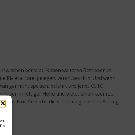
 inzwischen betreibt. Neben weiteren Betrieben in
ne Riviera Hotel gelegen, verantwortlich. Und wenn
an gar nicht speisen, belehrt uns jenes CETO
m Felsen in luftiger Höhe und bietet einen kaum zu
esten. Eine Aussicht, die schon im gläsernen Aufzug
sen
IDs