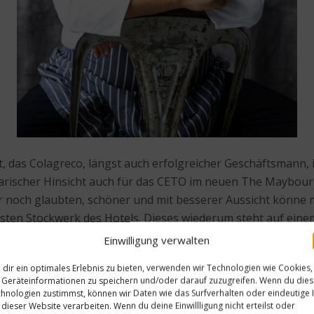
nt, das Colagreco, längst auch erfolgreicher Geschäftsmann,
inarischer Hinsicht auch für das CETO im neuen The Maybour
noch glaubten, schöner und mit besserer Aussicht könne m
rsten Stockwerk des Hotels. Dieses wiederum steht auf eine
Örtchen Roquebrune-Cap-Martin bis herüber auf Monaco im W
Einwilligung verwalten
raum Vorfreude weckt.
dir ein optimales Erlebnis zu bieten, verwenden wir Technologien wie Cookies,
Geräteinformationen zu speichern und/oder darauf zuzugreifen. Wenn du die
hnologien zustimmst, können wir Daten wie das Surfverhalten oder eindeutige 
 dieser Website verarbeiten. Wenn du deine Einwillligung nicht erteilst oder