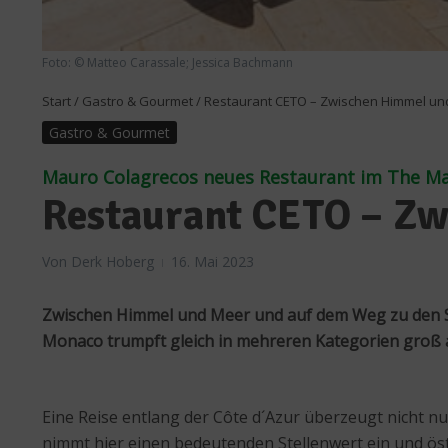
Foto: © Matteo Carassale; Jessica Bachmann
Start
/
Gastro & Gourmet
/
Restaurant CETO – Zwischen Himmel un
Gastro & Gourmet
Mauro Colagrecos neues Restaurant im The Ma
Restaurant CETO – Z
Von
Derk Hoberg
16. Mai 2023
Zwischen Himmel und Meer und auf dem Weg zu den S
Monaco trumpft gleich in mehreren Kategorien groß 
Eine Reise entlang der Côte d´Azur überzeugt nicht n
nimmt hier einen bedeutenden Stellenwert ein und ös