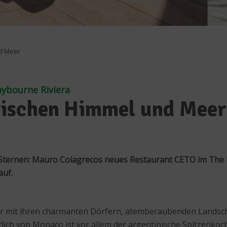
d Meer
ybourne Riviera
wischen Himmel und Meer
ternen: Mauro Colagrecos neues Restaurant CETO im The 
auf.
ur mit ihren charmanten Dörfern, atemberaubenden Landscha
tlich von Monaco ist vor allem der argentinische Spitzenk