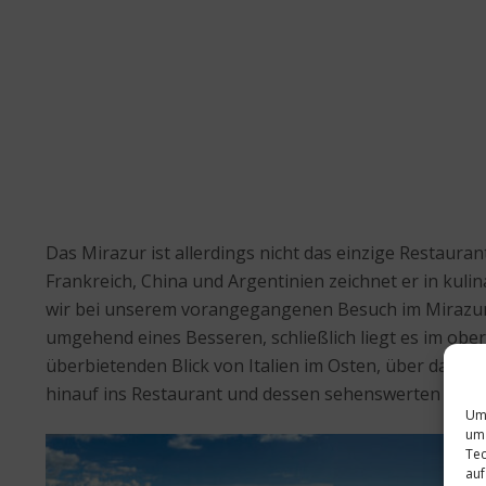
Das Mirazur ist allerdings nicht das einzige Restaura
Frankreich, China und Argentinien zeichnet er in kul
wir bei unserem vorangegangenen Besuch im Mirazur 
umgehend eines Besseren, schließlich liegt es im obe
überbietenden Blick von Italien im Osten, über das 
hinauf ins Restaurant und dessen sehenswerten Gast
Um 
um 
Tec
auf