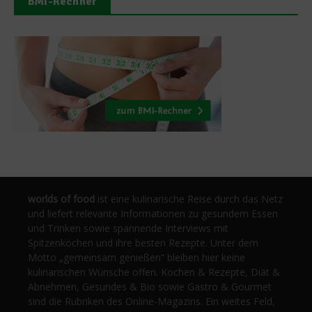
BMI-Rechner
worlds of food
ist eine kulinarische Reise durch das Netz
und liefert relevante Informationen zu gesundem Essen
und Trinken sowie spannende Interviews mit
Spitzenköchen und ihre besten Rezepte. Unter dem
Motto „gemeinsam genießen“ bleiben hier keine
kulinarischen Wünsche offen. Kochen & Rezepte, Diät &
Abnehmen, Gesundes & Bio sowie Gastro & Gourmet
sind die Rubriken des Online-Magazins. Ein weites Feld,