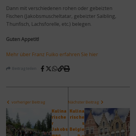
Dann mit verschiedenen rohen oder gebeizten
Fischen (Jakobsmuscheltatar, gebeizter Saibling,
Thunfisch, Lachsforelle, etc.) belegen.
Guten Appetit!
Mehr über Franz Fuiko erfahren Sie hier
Beitrag teilen
vorheriger Beitrag
Nächster Beitrag
Kulina
Kulina
rische
rische
r
s
Jakobs
Belgie
weg
n –