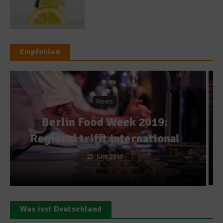
Empfohlen
Kochbücher
Kiezküche – St. Pauli
kulinarisch
12. November 2014
Was isst Deutschland