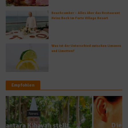
Beachcomber – Alles über das Restaurant
Heinz Beck im Forte Village Resort
Was ist der Unterschied zwischen Limonen
und Limetten?
Empfohlen
Gastro & Gourmet
Die besten Filme rund ums