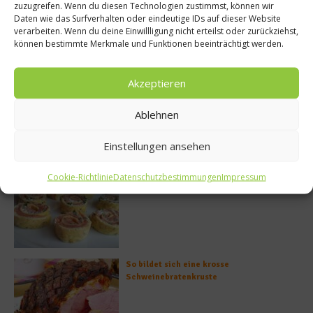
zuzugreifen. Wenn du diesen Technologien zustimmst, können wir
Daten wie das Surfverhalten oder eindeutige IDs auf dieser Website
verarbeiten. Wenn du deine Einwillligung nicht erteilst oder zurückziehst,
können bestimmte Merkmale und Funktionen beeinträchtigt werden.
Meistgelesen
Akzeptieren
Rezept: Deichlammrücken in der
Ablehnen
Brotkruste auf Tomatenconfit und
gefüllten Poveraden
Einstellungen ansehen
Cookie-Richtlinie
Datenschutzbestimmungen
Impressum
Rezept: Lachs-Ei-Röllchen
So bildet sich eine krosse
Schweinebratenkruste