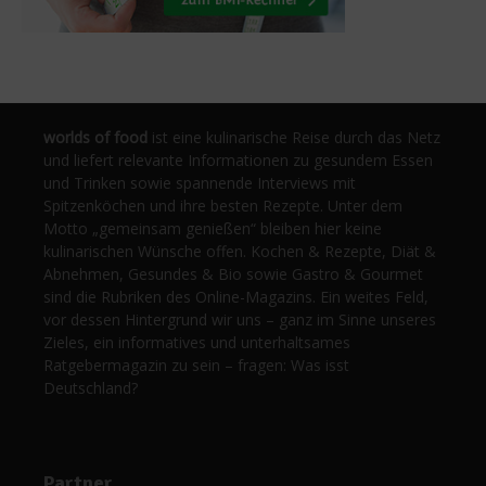
worlds of food
ist eine kulinarische Reise durch das Netz
und liefert relevante Informationen zu gesundem Essen
und Trinken sowie spannende Interviews mit
Spitzenköchen und ihre besten Rezepte. Unter dem
Motto „gemeinsam genießen“ bleiben hier keine
kulinarischen Wünsche offen. Kochen & Rezepte, Diät &
Abnehmen, Gesundes & Bio sowie Gastro & Gourmet
sind die Rubriken des Online-Magazins. Ein weites Feld,
vor dessen Hintergrund wir uns – ganz im Sinne unseres
Zieles, ein informatives und unterhaltsames
Ratgebermagazin zu sein – fragen: Was isst
Deutschland?
Partner