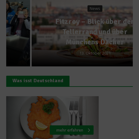
News
Fitzroy – Blick über den
Tellerrand und über
Münchens Dächer
13. Oktober 2021
Was isst Deutschland