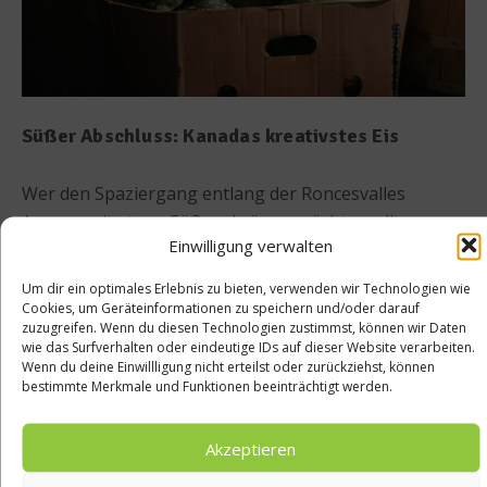
Süßer Abschluss: Kanadas kreativstes Eis
Wer den Spaziergang entlang der Roncesvalles
Avenue mit etwas Süßem krönen möchte, sollte
Einwilligung verwalten
unbedingt bei
Ed’s Real Scoop
Halt machen. Der
legendäre Eisladen ist längst mehr als ein Geheimtipp
Um dir ein optimales Erlebnis zu bieten, verwenden wir Technologien wie
– hier treffen traditionelle Herstellung und
Cookies, um Geräteinformationen zu speichern und/oder darauf
zuzugreifen. Wenn du diesen Technologien zustimmst, können wir Daten
experimentierfreudige Sorten aufeinander. Das Eis
wie das Surfverhalten oder eindeutige IDs auf dieser Website verarbeiten.
wird täglich frisch produziert, ohne künstliche Aromen
Wenn du deine Einwillligung nicht erteilst oder zurückziehst, können
bestimmte Merkmale und Funktionen beeinträchtigt werden.
oder Farbstoffe, dafür mit viel Liebe und regionalen
Zutaten. Klassiker wie „Burnt Marshmallow“ oder
„Toronto Pothole“ (eine köstliche Mischung aus
Akzeptieren
Schokolade, Karamell und Brownie-Stückchen) stehen