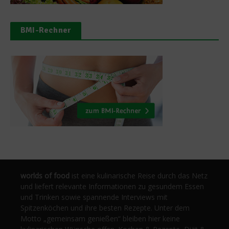
BMI-Rechner
worlds of food
ist eine kulinarische Reise durch das Netz
und liefert relevante Informationen zu gesundem Essen
und Trinken sowie spannende Interviews mit
Spitzenköchen und ihre besten Rezepte. Unter dem
Motto „gemeinsam genießen“ bleiben hier keine