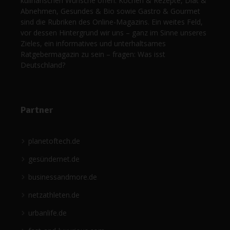
kulinarischen Wünsche offen. Kochen & Rezepte, Diät &
Abnehmen, Gesundes & Bio sowie Gastro & Gourmet
sind die Rubriken des Online-Magazins. Ein weites Feld,
vor dessen Hintergrund wir uns – ganz im Sinne unseres
Zieles, ein informatives und unterhaltsames
Ratgebermagazin zu sein – fragen: Was isst
Deutschland?
Partner
planetoftech.de
gesündernet.de
businessandmore.de
netzathleten.de
urbanlife.de