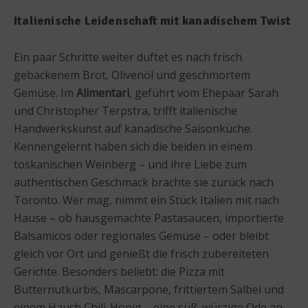
Italienische Leidenschaft mit kanadischem Twist
Ein paar Schritte weiter duftet es nach frisch
gebackenem Brot, Olivenöl und geschmortem
Gemüse. Im
Alimentari
, geführt vom Ehepaar Sarah
und Christopher Terpstra, trifft italienische
Handwerkskunst auf kanadische Saisonküche.
Kennengelernt haben sich die beiden in einem
toskanischen Weinberg – und ihre Liebe zum
authentischen Geschmack brachte sie zurück nach
Toronto. Wer mag, nimmt ein Stück Italien mit nach
Hause – ob hausgemachte Pastasaucen, importierte
Balsamicos oder regionales Gemüse – oder bleibt
gleich vor Ort und genießt die frisch zubereiteten
Gerichte. Besonders beliebt: die Pizza mit
Butternutkürbis, Mascarpone, frittiertem Salbei und
einem Hauch Chili-Honig – eine süß-würzige Ode an