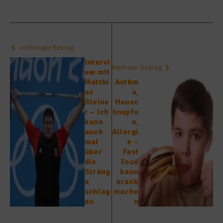
vorheriger Beitrag
Intervi
Nächster Beitrag
ew mit
Matthi
Asthm
as
a,
Steine
Heusc
r – Ich
hnupfe
kann
n,
auch
Allergi
mal
e –
über
Fast
die
Food
Sträng
kann
e
krank
schlag
mache
en
n