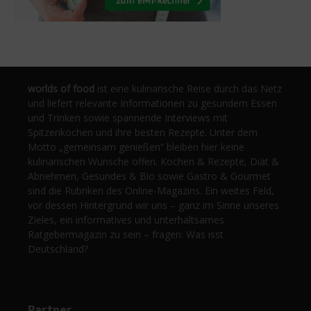
worlds of food
ist eine kulinarische Reise durch das Netz
und liefert relevante Informationen zu gesundem Essen
und Trinken sowie spannende Interviews mit
Spitzenköchen und ihre besten Rezepte. Unter dem
Motto „gemeinsam genießen“ bleiben hier keine
kulinarischen Wünsche offen. Kochen & Rezepte, Diät &
Abnehmen, Gesundes & Bio sowie Gastro & Gourmet
sind die Rubriken des Online-Magazins. Ein weites Feld,
vor dessen Hintergrund wir uns – ganz im Sinne unseres
Zieles, ein informatives und unterhaltsames
Ratgebermagazin zu sein – fragen: Was isst
Deutschland?
Partner