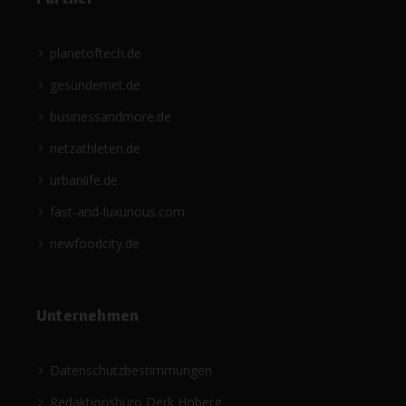
planetoftech.de
gesündernet.de
businessandmore.de
netzathleten.de
urbanlife.de
fast-and-luxurious.com
newfoodcity.de
Unternehmen
Datenschutzbestimmungen
Redaktionsbüro Derk Hoberg