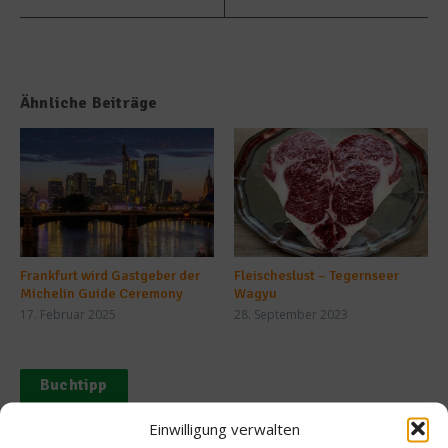
Ähnliche Beiträge
Frankfurt wird Gastgeber der
Fleischeslust – Tegernseer
Michelin Guide Ceremony
Wagyu
17. Februar 2025
28. September 2023
Buchtipp
Einwilligung verwalten