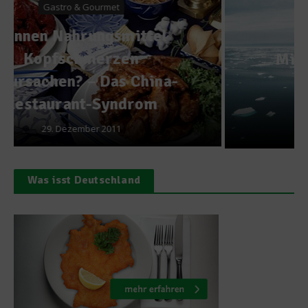
Reise
Mike Horn – Raclette im
(ewigen?) Eis
15. Januar 2024
Was isst Deutschland