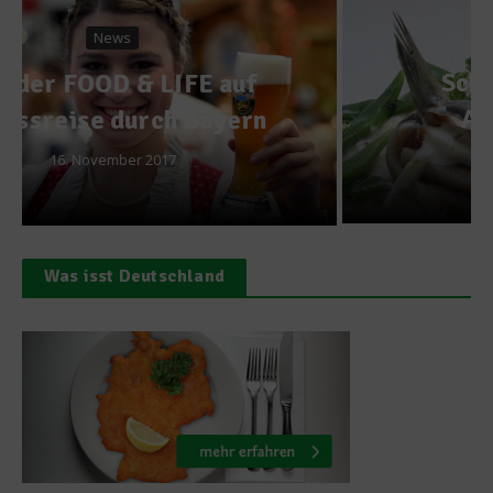
Matjesfilet mit
Schneidebohnen dazu
Apfelschmand mit
Limetten-Aroma
24. Juni 2012
Was isst Deutschland