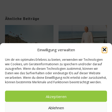
Ähnliche Beiträge
Einwilligung verwalten
Um dir ein optimales Erlebnis zu bieten, verwenden wir Technologien
Grand Hôtel Stockholm –
Beachcomber – Alles über das
wie Cookies, um Geräteinformationen zu speichern und/oder darauf
Gourmetküche und
Restaurant Heinz Beck im Forte
zuzugreifen. Wenn du diesen Technologien zustimmst, können wir
majestätischer Ausblick
Villa ...
Daten wie das Surfverhalten oder eindeutige IDs auf dieser Website
16. April 2026
31. März 2026
verarbeiten. Wenn du deine Einwillligung nicht erteilst oder zurückziehst,
können bestimmte Merkmale und Funktionen beeinträchtigt werden.
Buchtipp
Akzeptieren
Ablehnen