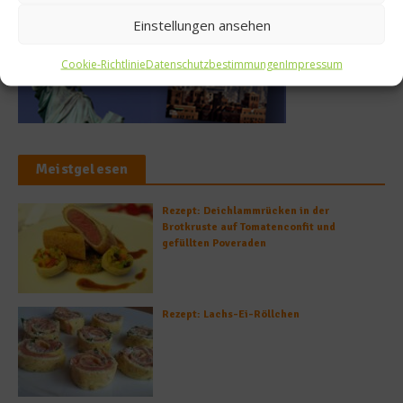
Einstellungen ansehen
Cookie-Richtlinie
Datenschutzbestimmungen
Impressum
Meistgelesen
Rezept: Deichlammrücken in der
Brotkruste auf Tomatenconfit und
gefüllten Poveraden
Rezept: Lachs-Ei-Röllchen