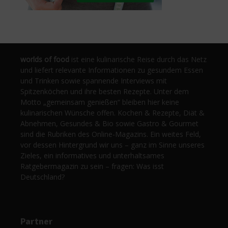
worlds of food
ist eine kulinarische Reise durch das Netz
und liefert relevante Informationen zu gesundem Essen
und Trinken sowie spannende Interviews mit
Spitzenköchen und ihre besten Rezepte. Unter dem
Motto „gemeinsam genießen“ bleiben hier keine
kulinarischen Wünsche offen. Kochen & Rezepte, Diät &
Abnehmen, Gesundes & Bio sowie Gastro & Gourmet
sind die Rubriken des Online-Magazins. Ein weites Feld,
vor dessen Hintergrund wir uns – ganz im Sinne unseres
Zieles, ein informatives und unterhaltsames
Ratgebermagazin zu sein – fragen: Was isst
Deutschland?
Partner