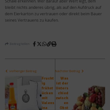
Schale erkennen. Wer darauf aber Wert legt, dem
bleibt nichts anderes übrig, als auf den Aufdruck auf
dem Eierkarton zu vertrauen oder direkt beim Bauer
seines Vertrauens zu kaufen.
Beitrag teilen
vorheriger Beitrag
Nächster Beitrag
Frucht
Was
ig
ist der
frühst
Unters
ücken
chied
mit
zwisch
Valens
en
ina
Obst