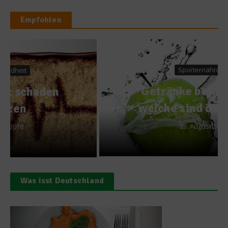
Empfohlen
Sporternährung
Getränke beim Sport –
welche sind die besten?
23. August 2010
Was isst Deutschland