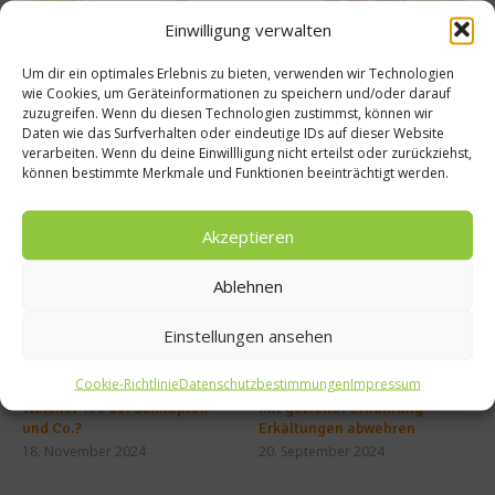
und
und
Einwilligung verwalten
gewin
Gemüs
nen
e
Um dir ein optimales Erlebnis zu bieten, verwenden wir Technologien
wie Cookies, um Geräteinformationen zu speichern und/oder darauf
zuzugreifen. Wenn du diesen Technologien zustimmst, können wir
Daten wie das Surfverhalten oder eindeutige IDs auf dieser Website
verarbeiten. Wenn du deine Einwillligung nicht erteilst oder zurückziehst,
können bestimmte Merkmale und Funktionen beeinträchtigt werden.
Ähnliche Beiträge
Akzeptieren
Ablehnen
Einstellungen ansehen
Cookie-Richtlinie
Datenschutzbestimmungen
Impressum
Welcher Tee bei Schnupfen
Mit gezielter Ernährung
und Co.?
Erkältungen abwehren
18. November 2024
20. September 2024