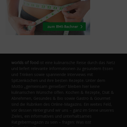
worlds of food
ist eine kulinarische Reise durch das Netz
und liefert relevante Informationen zu gesundem Essen
und Trinken sowie spannende Interviews mit
Spitzenköchen und ihre besten Rezepte. Unter dem
Motto „gemeinsam genießen“ bleiben hier keine
kulinarischen Wünsche offen. Kochen & Rezepte, Diät &
Abnehmen, Gesundes & Bio sowie Gastro & Gourmet
sind die Rubriken des Online-Magazins. Ein weites Feld,
vor dessen Hintergrund wir uns – ganz im Sinne unseres
Zieles, ein informatives und unterhaltsames
Ratgebermagazin zu sein – fragen: Was isst