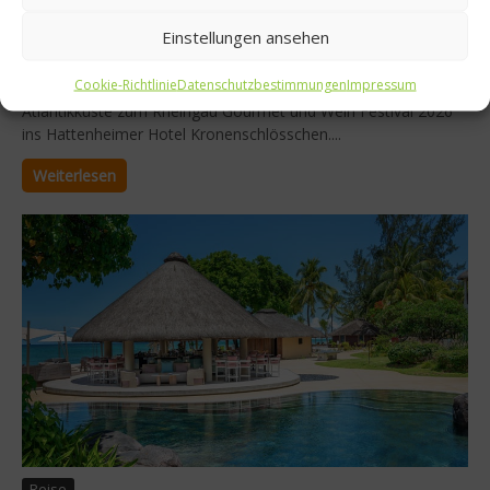
Cristian Rodriguez bringt den Atlantik ins
Einstellungen ansehen
Kronenschlösschen
Cookie-Richtlinie
Datenschutzbestimmungen
Impressum
Cristian Rodriguez brachte den frischen Wind der spanischen
Atlantikküste zum Rheingau Gourmet und Wein Festival 2026
ins Hattenheimer Hotel Kronenschlösschen....
Weiterlesen
Reise