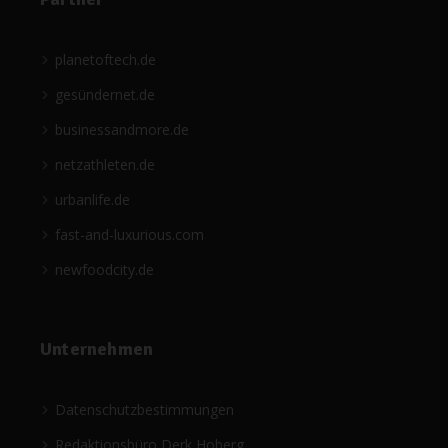
planetoftech.de
gesündernet.de
businessandmore.de
netzathleten.de
urbanlife.de
fast-and-luxurious.com
newfoodcity.de
Unternehmen
Datenschutzbestimmungen
Redaktionsbüro Derk Hoberg