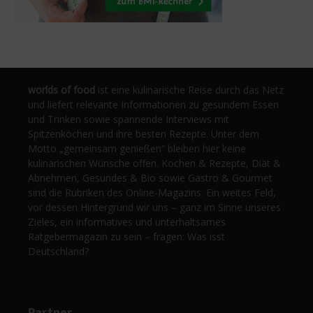
worlds of food
ist eine kulinarische Reise durch das Netz
und liefert relevante Informationen zu gesundem Essen
und Trinken sowie spannende Interviews mit
Spitzenköchen und ihre besten Rezepte. Unter dem
Motto „gemeinsam genießen“ bleiben hier keine
kulinarischen Wünsche offen. Kochen & Rezepte, Diät &
Abnehmen, Gesundes & Bio sowie Gastro & Gourmet
sind die Rubriken des Online-Magazins. Ein weites Feld,
vor dessen Hintergrund wir uns – ganz im Sinne unseres
Zieles, ein informatives und unterhaltsames
Ratgebermagazin zu sein – fragen: Was isst
Deutschland?
Partner