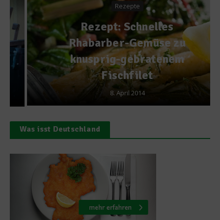
Rezepte
Rezept: Schnelles
Rhabarber-Gemüse zu
knusprig-gebratenem
Fischfilet
8. April 2014
Was isst Deutschland