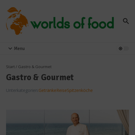
Zum Inhalt springen
Menu
Start
/
Gastro & Gourmet
Gastro & Gourmet
Unterkategorien:
Getränke
Reise
Spitzenköche