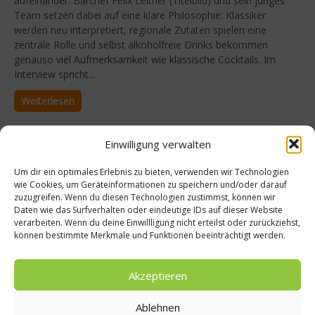
aufeinander. Barchef Felix Leitner (Titelbild) und sein junges
Team setzen dabei auf eine klare Philosophie: Klassiker
werden neu interpretiert, regionale Zutaten spielen eine
zentrale Rolle und selbst alkoholfreie Drinks bekommen
genauso viel Aufmerksamkeit wie klassische Cocktails. Im
Interview spricht...
Weiterlesen
Einwilligung verwalten
Um dir ein optimales Erlebnis zu bieten, verwenden wir Technologien
wie Cookies, um Geräteinformationen zu speichern und/oder darauf
zuzugreifen. Wenn du diesen Technologien zustimmst, können wir
Daten wie das Surfverhalten oder eindeutige IDs auf dieser Website
verarbeiten. Wenn du deine Einwillligung nicht erteilst oder zurückziehst,
können bestimmte Merkmale und Funktionen beeinträchtigt werden.
Akzeptieren
Gastro & Gourmet
Ablehnen