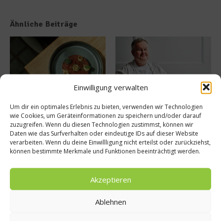
Ähnliche Beiträge
Einwilligung verwalten
Um dir ein optimales Erlebnis zu bieten, verwenden wir Technologien
TIAN Bistro – Komplex in der
Mathias Dahlgren über sein
wie Cookies, um Geräteinformationen zu speichern und/oder darauf
Simplizität
Restaurant Seafood Gastro
zuzugreifen. Wenn du diesen Technologien zustimmst, können wir
30. Juli 2026
29. Juli 2026
Daten wie das Surfverhalten oder eindeutige IDs auf dieser Website
verarbeiten. Wenn du deine Einwillligung nicht erteilst oder zurückziehst,
können bestimmte Merkmale und Funktionen beeinträchtigt werden.
Buchtipp
Akzeptieren
Ablehnen