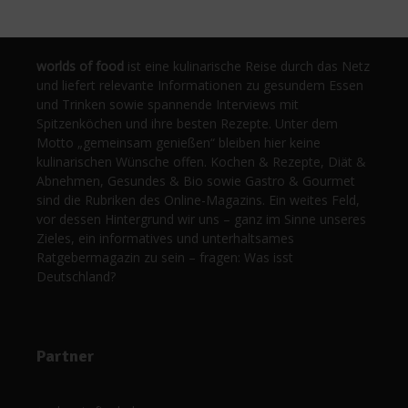
worlds of food
ist eine kulinarische Reise durch das Netz
und liefert relevante Informationen zu gesundem Essen
und Trinken sowie spannende Interviews mit
Spitzenköchen und ihre besten Rezepte. Unter dem
Motto „gemeinsam genießen“ bleiben hier keine
kulinarischen Wünsche offen. Kochen & Rezepte, Diät &
Abnehmen, Gesundes & Bio sowie Gastro & Gourmet
sind die Rubriken des Online-Magazins. Ein weites Feld,
vor dessen Hintergrund wir uns – ganz im Sinne unseres
Zieles, ein informatives und unterhaltsames
Ratgebermagazin zu sein – fragen: Was isst
Deutschland?
Partner