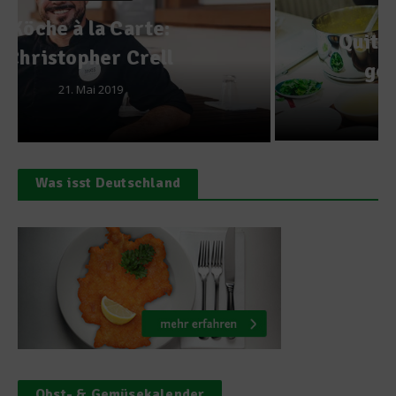
Rezept:
Quittenschaumsuppe mit
gebratenen Scampi
19. Dezember 2013
Was isst Deutschland
Obst- & Gemüsekalender