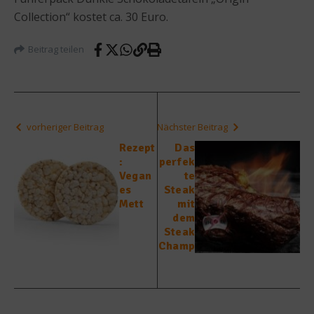
Collection“ kostet ca. 30 Euro.
Beitrag teilen
vorheriger Beitrag
Nächster Beitrag
Rezept
Das
:
perfek
Vegan
te
es
Steak
Mett
mit
dem
Steak
Champ