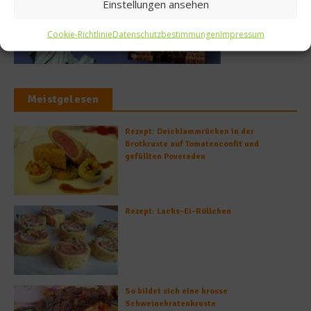
Einstellungen ansehen
Cookie-Richtlinie
Datenschutzbestimmungen
Impressum
Meistgelesen
Rezept: Deichlammrücken in der
Brotkruste auf Tomatenconfit und
gefüllten Poveraden
Rezept: Lachs-Ei-Röllchen
So bildet sich eine krosse
Schweinebratenkruste