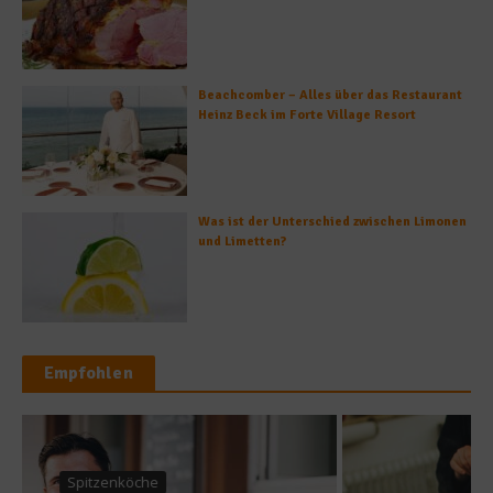
Beachcomber – Alles über das Restaurant
Heinz Beck im Forte Village Resort
Was ist der Unterschied zwischen Limonen
und Limetten?
Empfohlen
Rezepte