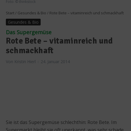
Foto: © thinkstock
Start
/
Gesundes & Bio
/
Rote Bete – vitaminreich und schmackhaft
Gesundes & Bio
Das Supergemüse
Rote Bete – vitaminreich und
schmackhaft
Von
Kristin Hierl
24. Januar 2014
Sie ist das Supergemüse schlechthin: Rote Bete. Im
Supermarkt bleibt sie oft unerkannt, was sehr schade