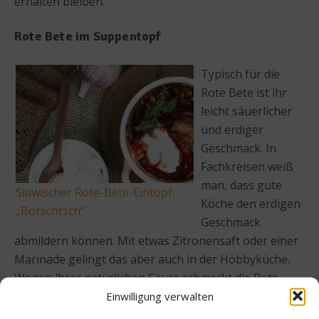
erhalten bleiben.
Rote Bete im Suppentopf
Typisch für die
Rote Bete ist ihr
leicht säuerlicher
und erdiger
Geschmack. In
Fachkreisen weiß
man, dass gute
Slawischer Rote-Bete-Eintopf:
Köche den erdigen
„Borschtsch“
Geschmack
abmildern können. Mit etwas Zitronensaft oder einer
Marinade gelingt das aber auch in der Hobbyküche.
Wegen ihrer natürlichen Säure schmeckt die Rote
Einwilligung verwalten
Bete als Beilage zu Fischgerichten besonders gut.
Zudem erzeugt sie optisch einen sehr schönen