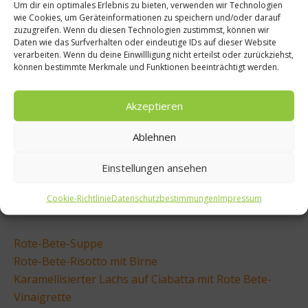
Um dir ein optimales Erlebnis zu bieten, verwenden wir Technologien
Kontrast. Auch in Suppen und Salaten wird sie
wie Cookies, um Geräteinformationen zu speichern und/oder darauf
zuzugreifen. Wenn du diesen Technologien zustimmst, können wir
vielseitig verwendet. Besonders populär ist die tolle
Daten wie das Surfverhalten oder eindeutige IDs auf dieser Website
Knolle in einem russischen Nationalgericht:
verarbeiten. Wenn du deine Einwillligung nicht erteilst oder zurückziehst,
„Borschtsch“ ist eine deftige Suppe aus Roter Bete,
können bestimmte Merkmale und Funktionen beeinträchtigt werden.
Zwiebeln, Weißkohl, Karotten, Kartoffeln und
Rindfleisch. Die lange Garzeit macht sie besonders
Akzeptieren
schmackhaft. In Osteuropa ist der rote Eintopf fester
Ablehnen
Bestandteil der slawischen Suppenküche.
Einstellungen ansehen
Hier geht’s zu unserem Borschtsch-Rezept.
Cookie-Richtlinie
Datenschutzbestimmungen
Impressum
Weitere Rote Bete Rezepte:
Rote-Bete-Suppe
Rote-Bete-Risotto mit Birne
Karamellisierter Lachs auf Ciabatta mit Rote Bete-
Vinaigrette