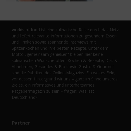
worlds of food
ist eine kulinarische Reise durch das Netz
und liefert relevante Informationen zu gesundem Essen
und Trinken sowie spannende Interviews mit
Spitzenköchen und ihre besten Rezepte. Unter dem
Motto „gemeinsam genießen“ bleiben hier keine
kulinarischen Wünsche offen. Kochen & Rezepte, Diät &
Abnehmen, Gesundes & Bio sowie Gastro & Gourmet
sind die Rubriken des Online-Magazins. Ein weites Feld,
vor dessen Hintergrund wir uns – ganz im Sinne unseres
Zieles, ein informatives und unterhaltsames
Ratgebermagazin zu sein – fragen: Was isst
Deutschland?
Partner