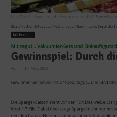
Foto: © tegut... - tegut... verlost in Kooperation mit SEVERIN Einkaufsgu
Start
/
Kochen & Rezepte
/
Küchentipps
/
Gewinnspiel: Durch die S
Küchentipps
Mit tegut… Vakuumier-Sets und Einkaufsgutsc
Gewinnspiel: Durch d
Von
-
17. März 2021
Gewinnen Sie mit worlds of food, tegut… und SEVERIN
Die Spargel-Saison steht vor der Tür: Das weiße St
Kopf 1,7 Kilo! Dabei überzeugt Spargel nicht nur mit
und den für das Nervensystem wichtigen B-Vitaminen 