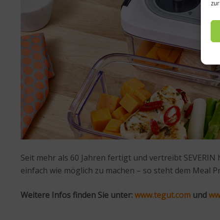
zur
Seit mehr als 60 Jahren fertigt und vertreibt SEVERI
einfach wie möglich zu machen – so steht dem Meal P
Weitere Infos finden Sie unter:
www.tegut.com
und
ww