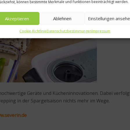
ückziehst, können bestimmte Merkmale und Funktionen beeinträchtigt werden.
Akzeptieren
Ablehnen
Einstellungen anseh
Cookie-Richtlinie
Datenschutzbestimmungen
Impressum
N hochwertige Geräte und Kücheninnovationen. Dabei verfolg
repping in der Spargelsaison nichts mehr im Wege.
w.severin.de