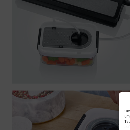
Um 
um 
Tec
auf