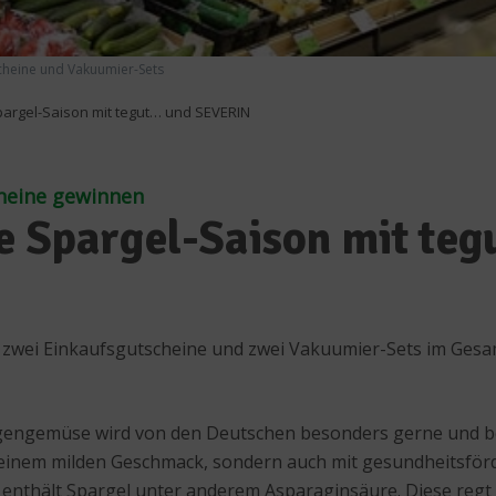
tscheine und Vakuumier-Sets
pargel-Saison mit tegut… und SEVERIN
heine gewinnen
ie Spargel-Saison mit t
 zwei Einkaufsgutscheine und zwei Vakuumier-Sets im Gesam
angengemüse wird von den Deutschen besonders gerne und be
 seinem milden Geschmack, sondern auch mit gesundheitsför
enthält Spargel unter anderem Asparaginsäure. Diese regt 