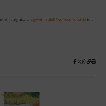
etreff „tegut…“ an
gewinnspiel@worldsoffood.de
teil.
set