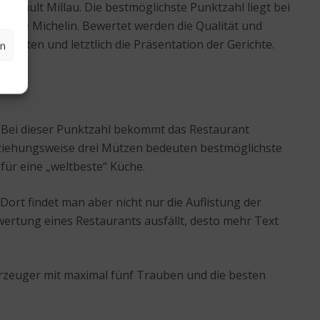
 Gault Millau. Die bestmöglichste Punktzahl liegt bei
Guide Michelin. Bewertet werden die Qualität und
rzeiten und letztlich die Präsentation der Gerichte.
en
e. Bei dieser Punktzahl bekommt das Restaurant
beziehungsweise drei Mützen bedeuten bestmöglichste
für eine „weltbeste“ Küche.
Dort findet man aber nicht nur die Auflistung der
ertung eines Restaurants ausfällt, desto mehr Text
erzeuger mit maximal fünf Trauben und die besten