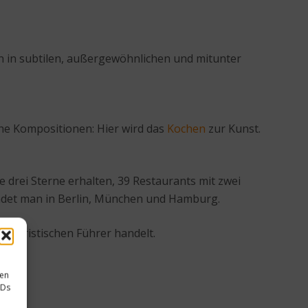
 in subtilen, außergewöhnlichen und mitunter
he Kompositionen: Hier wird das
Kochen
zur Kunst.
 drei Sterne erhalten, 39 Restaurants mit zwei
findet man in Berlin, München und Hamburg.
touristischen Führer handelt.
sen
IDs