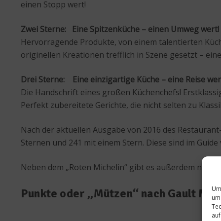
einen Stopp wert!
Zwei Sterne: Eine Spitzenküche – einen Umweg wert!
Hervorragende Produkte, von einem talentierten Küc
originellen Kreationen trefflich in Szene gesetzt – e
Drei Sterne: Eine einzigartige Küche – eine Reise wer
Die Handschrift eines großen Küchenchefs! Erstklass
Perfekt zubereitete Gerichte, die nicht selten zu Klass
Nach der aktuellen Ausgabe von 2016 des Restaurant- 
Sternen und 241 mit einem Stern. Diese sind im Guide
Neben dem „Roten Michelin“ gibt es außerdem noch de
Um 
Punkte oder „Mützen“ nach Gault Mill
um 
Tec
auf