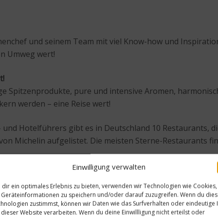
henchef und seinem Team mit viel Know-how und Inspiration
inen Umweg wert!
t!
ige Spitzenprodukte, pure und intensive Aromen, harmonisc
ikern werden – eine Reise wert!
und Hotelführers gibt es in Deutschland 10 Restaurants, die
 von Michelin aufgelistet. Die meisten Sterne-Restaurants 
n „Grünen Michelin“, bei dem es sich um einen allgemeinen 
Einwilligung verwalten
dir ein optimales Erlebnis zu bieten, verwenden wir Technologien wie Cookies,
au
Geräteinformationen zu speichern und/oder darauf zuzugreifen. Wenn du die
hnologien zustimmst, können wir Daten wie das Surfverhalten oder eindeutige 
 dieser Website verarbeiten. Wenn du deine Einwillligung nicht erteilst oder