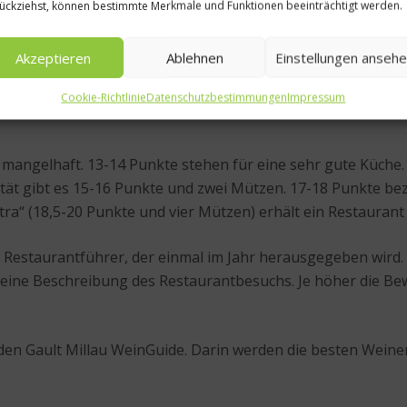
ückziehst, können bestimmte Merkmale und Funktionen beeinträchtigt werden.
öchsten zu bewerten ist, sind Punkte oder „Mützen“ nach dem
genannt). Die Bewertungskriterien ähneln stark denen des 
Zubereitung, die geschmackliche Harmonie des Gerichts, die Ga
Akzeptieren
Ablehnen
Einstellungen anseh
Cookie-Richtlinie
Datenschutzbestimmungen
Impressum
als mangelhaft. 13-14 Punkte stehen für eine sehr gute Küch
ivität gibt es 15-16 Punkte und zwei Mützen. 17-18 Punkte 
tra“ (18,5-20 Punkte und vier Mützen) erhält ein Restaurant 
in Restaurantführer, der einmal im Jahr herausgegeben wird. 
 eine Beschreibung des Restaurantbesuchs. Je höher die Bew
 den Gault Millau WeinGuide. Darin werden die besten Wein