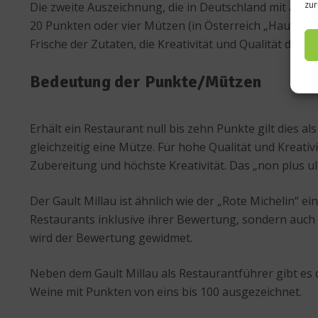
zur
Die zweite Auszeichnung, die in Deutschland mit am H
20 Punkten oder vier Mützen (in Österreich „Hauben“ 
Frische der Zutaten, die Kreativität und Qualität der 
Bedeutung der Punkte/Mützen
Erhält ein Restaurant null bis zehn Punkte gilt dies 
gleichzeitig eine Mütze. Für hohe Qualität und Kreat
Zubereitung und höchste Kreativität. Das „non plus ul
Der Gault Millau ist ähnlich wie der „Rote Michelin“ e
Restaurants inklusive ihrer Bewertung, sondern auch
wird der Bewertung gewidmet.
Neben dem Gault Millau als Restaurantführer gibt es
Weine mit Punkten von eins bis 100 ausgezeichnet.