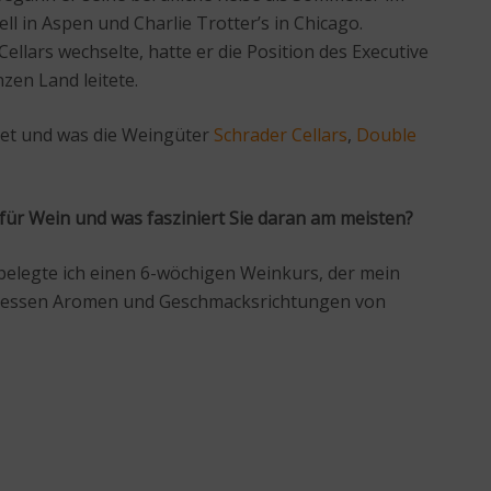
l in Aspen und Charlie Trotter’s in Chicago.
ellars wechselte, hatte er die Position des Executive
zen Land leitete.
net und was die Weingüter
Schrader Cellars
,
Double
für Wein und was fasziniert Sie daran am meisten?
t belegte ich einen 6-wöchigen Weinkurs, der mein
n, dessen Aromen und Geschmacksrichtungen von