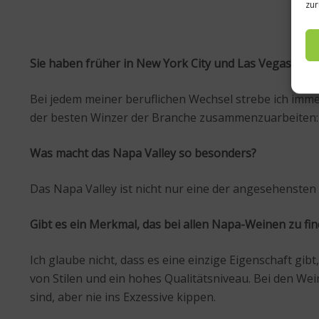
zur
Glob
Sie haben früher in New York City und Las Vegas gearb
Bei jedem meiner beruflichen Wechsel strebe ich imm
der besten Winzer der Branche zusammenzuarbeiten:
Was macht das Napa Valley so besonders?
Das Napa Valley ist nicht nur eine der angesehensten
Gibt es ein Merkmal, das bei allen Napa-Weinen zu fin
Ich glaube nicht, dass es eine einzige Eigenschaft gibt
von Stilen und ein hohes Qualitätsniveau. Bei den Wein
sind, aber nie ins Exzessive kippen.