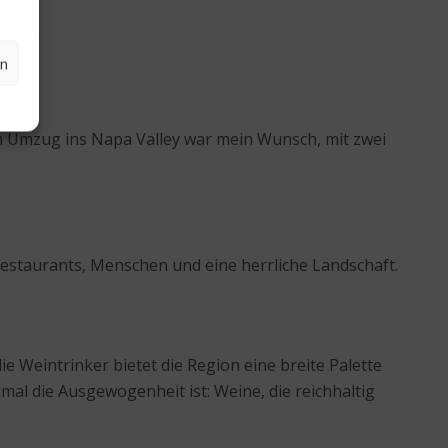
tiert
en
en Umzug ins Napa Valley war mein Wunsch, mit zwei
Restaurants, Menschen und eine herrliche Landschaft.
ie Weintrinker bietet die Region eine breite Palette
kmal die Ausgewogenheit ist: Weine, die reichhaltig