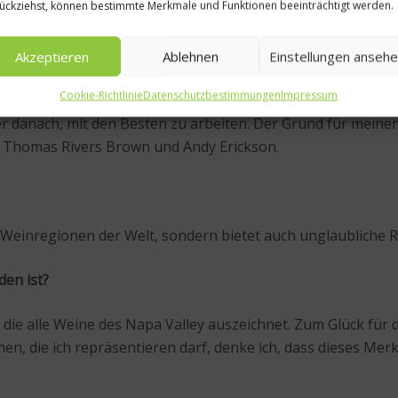
ückziehst, können bestimmte Merkmale und Funktionen beeinträchtigt werden.
al Release 2024 in London – die neuen Weine werden präsen
Akzeptieren
Ablehnen
Einstellungen anseh
eitet. Wie sind Sie im Napa Valley gelandet?
Cookie-Richtlinie
Datenschutzbestimmungen
Impressum
er danach, mit den Besten zu arbeiten. Der Grund für mein
 Thomas Rivers Brown und Andy Erickson.
 Weinregionen der Welt, sondern bietet auch unglaubliche 
den ist?
, die alle Weine des Napa Valley auszeichnet. Zum Glück für d
en, die ich repräsentieren darf, denke ich, dass dieses Mer