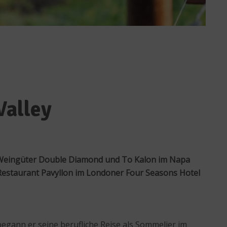
Valley
n Weingüter Double Diamond und To Kalon im Napa
 Restaurant Pavyllon im Londoner Four Seasons Hotel
egann er seine berufliche Reise als Sommelier im