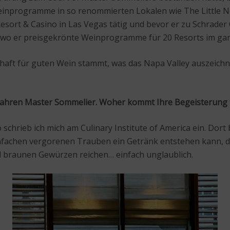
einprogramme in so renommierten Lokalen wie The Little Nel
esort & Casino in Las Vegas tätig und bevor er zu Schrader C
, wo er preisgekrönte Weinprogramme für 20 Resorts im gan
schaft für guten Wein stammt, was das Napa Valley auszeich
7 Jahren Master Sommelier. Woher kommt Ihre Begeisterung 
o schrieb ich mich am Culinary Institute of America ein. Dor
s einfachen vergorenen Trauben ein Getränk entstehen kan
d braunen Gewürzen reichen… einfach unglaublich.