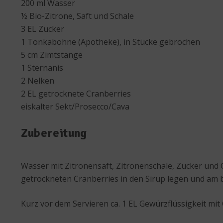
200 ml Wasser
½ Bio-Zitrone, Saft und Schale
3 EL Zucker
1 Tonkabohne (Apotheke), in Stücke gebrochen
5 cm Zimtstange
1 Sternanis
2 Nelken
2 EL getrocknete Cranberries
eiskalter Sekt/Prosecco/Cava
Zubereitung
Wasser mit Zitronensaft, Zitronenschale, Zucker und
getrockneten Cranberries in den Sirup legen und am b
Kurz vor dem Servieren ca. 1 EL Gewürzflüssigkeit mit