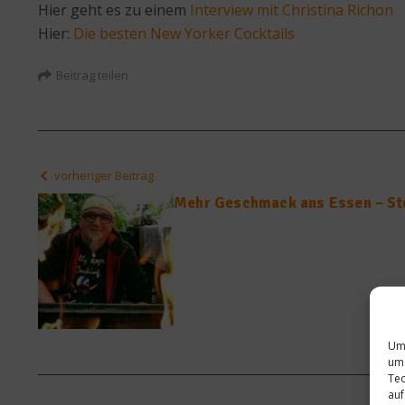
Hier geht es zu einem
Interview mit Christina Richon
Hier:
Die besten New Yorker Cocktails
Beitrag teilen
vorheriger Beitrag
Mehr Geschmack ans Essen – St
Um 
um 
Tec
auf