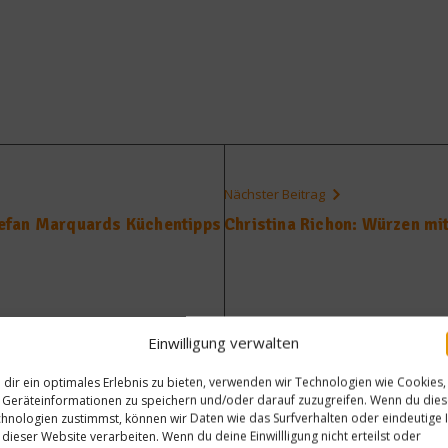
Nächster Beitrag
efan Marquards Küchentipps
Christina Richon: Würzen mi
Einwilligung verwalten
dir ein optimales Erlebnis zu bieten, verwenden wir Technologien wie Cookies,
Geräteinformationen zu speichern und/oder darauf zuzugreifen. Wenn du die
hnologien zustimmst, können wir Daten wie das Surfverhalten oder eindeutige 
 dieser Website verarbeiten. Wenn du deine Einwillligung nicht erteilst oder