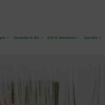
pte
Gesundes & Bio
Diät & Abnehmen
Specials