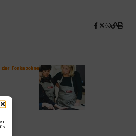
t der Tonkabohne
sen
IDs