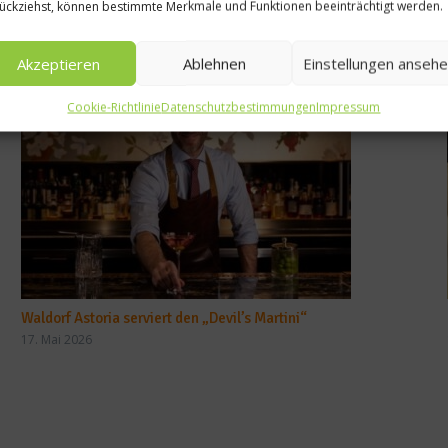
ückziehst, können bestimmte Merkmale und Funktionen beeinträchtigt werden.
Akzeptieren
Ablehnen
Einstellungen anseh
Cookie-Richtlinie
Datenschutzbestimmungen
Impressum
Waldorf Astoria serviert den „Devil’s Martini“
17. Mai 2026