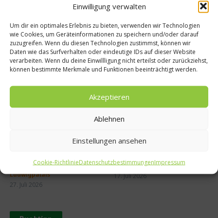
León
Einwilligung verwalten
Um dir ein optimales Erlebnis zu bieten, verwenden wir Technologien
wie Cookies, um Geräteinformationen zu speichern und/oder darauf
zuzugreifen. Wenn du diesen Technologien zustimmst, können wir
Daten wie das Surfverhalten oder eindeutige IDs auf dieser Website
verarbeiten. Wenn du deine Einwillligung nicht erteilst oder zurückziehst,
können bestimmte Merkmale und Funktionen beeinträchtigt werden.
Ähnliche Beiträge
Akzeptieren
Ablehnen
Einstellungen ansehen
MAUI eröffnet neue
50 Best Discovery präsentiert
Cookie-Richtlinie
Datenschutzbestimmungen
Impressum
Sommerterrasse im
globales Update 2026
Ludwigpalais
17. Juli 2026
27. Juli 2026