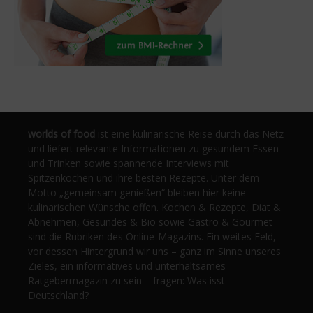
worlds of food
ist eine kulinarische Reise durch das Netz
und liefert relevante Informationen zu gesundem Essen
und Trinken sowie spannende Interviews mit
Spitzenköchen und ihre besten Rezepte. Unter dem
Motto „gemeinsam genießen“ bleiben hier keine
kulinarischen Wünsche offen. Kochen & Rezepte, Diät &
Abnehmen, Gesundes & Bio sowie Gastro & Gourmet
sind die Rubriken des Online-Magazins. Ein weites Feld,
vor dessen Hintergrund wir uns – ganz im Sinne unseres
Zieles, ein informatives und unterhaltsames
Ratgebermagazin zu sein – fragen: Was isst
Deutschland?