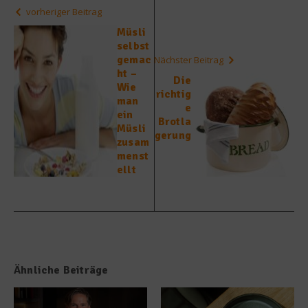
vorheriger Beitrag
Müsli
selbst
gemac
Nächster Beitrag
ht –
Die
Wie
richtig
man
e
ein
Brotla
Müsli
gerung
zusam
menst
ellt
Ähnliche Beiträge