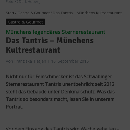
Foto: © Derk Hoberg
Start
/
Gastro & Gourmet
/
Das Tantris – Münchens Kultrestaurant
Gastro & Gourmet
Münchens legendäres Sternerestaurant
Das Tantris – Münchens
Kultrestaurant
Von
Franziska Tietjen
16. September 2015
Nicht nur für Feinschmecker ist das Schwabinger
Sternerestaurant Tantris unentbehrlich; seit 2012
steht das Gebäude unter Denkmalschutz. Was das
Tantris so besonders macht, lesen Sie in unserem
Porträt.
Vor dem Eingang des Tantris wird Wache gehalten –