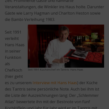
Zeit: Prominente Gäste und namhafte
Veranstaltungen, die Winkler ins Haus holte. Darunter
Gäste wie Larry Hagman und Charlton Heston sowie
die Bambi-Verleihung 1983.
Seit 1991
verleiht
Hans Haas
in seiner
Funktion
als
Chefkoch
Seit 1991 Küchenchef im Tantris: Hans Haas
(hier geht
es zu unserem
Interview mit Hans Haas
) der Küche
des Tantris seine persönliche Note. Auch bei ihm ist
die Liste der Auszeichnungen lang: Der „Schlemmer
Atlas“ bewertete ihn mit der Bestnote von fünf
Kochlöffeln und Jahr für Jahr wird er im Tantris mit