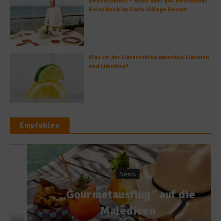
Beachcomber – Alles über das Restaurant
Heinz Beck im Forte Village Resort
Was ist der Unterschied zwischen Limonen
und Limetten?
Empfohlen
News
„Gourmetausflug“ auf die
Malediven