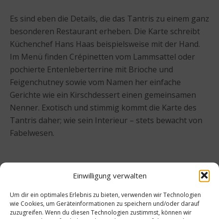
Es sind eben die Details, die das Tantris zu einem ganz
besonderen Restaurant erheben. Die Karte schreibt
Küchenchef Hans Haas beispielsweise mit der Hand.
Im Menü finden Crépinetten vom Lammsattel oder
pochierte Entenleberterrine mit Brioche und
Feigenchutney sowie vom Namen her einfache
Gerichte wie ein Kirschdessert einen gemeinsamen
Nenner. Exotisch und stimmig kommt die Karte des
Tantris daher; wie sein Interieur – stets bewacht von
Fabelwesen.
Einwilligung verwalten
Um dir ein optimales Erlebnis zu bieten, verwenden wir Technologien
wie Cookies, um Geräteinformationen zu speichern und/oder darauf
zuzugreifen. Wenn du diesen Technologien zustimmst, können wir