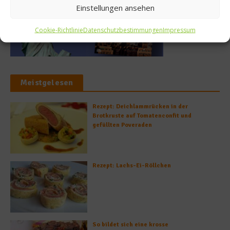
Einstellungen ansehen
Cookie-Richtlinie
Datenschutzbestimmungen
Impressum
Meistgelesen
Rezept: Deichlammrücken in der
Brotkruste auf Tomatenconfit und
gefüllten Poveraden
Rezept: Lachs-Ei-Röllchen
So bildet sich eine krosse