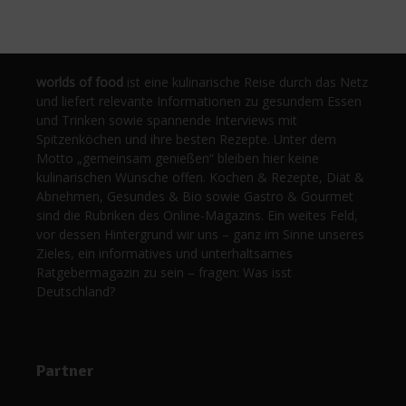
worlds of food
ist eine kulinarische Reise durch das Netz
und liefert relevante Informationen zu gesundem Essen
und Trinken sowie spannende Interviews mit
Spitzenköchen und ihre besten Rezepte. Unter dem
Motto „gemeinsam genießen“ bleiben hier keine
kulinarischen Wünsche offen. Kochen & Rezepte, Diät &
Abnehmen, Gesundes & Bio sowie Gastro & Gourmet
sind die Rubriken des Online-Magazins. Ein weites Feld,
vor dessen Hintergrund wir uns – ganz im Sinne unseres
Zieles, ein informatives und unterhaltsames
Ratgebermagazin zu sein – fragen: Was isst
Deutschland?
Partner