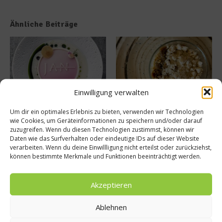
Ähnliche Beiträge
Einwilligung verwalten
Tellersülze – Ein Rezept von
Süße Erinnerung an Teneriffa:
Um dir ein optimales Erlebnis zu bieten, verwenden wir Technologien
Spitzenkoch Jan Hartwig-
Das Rezept für Polvito
wie Cookies, um Geräteinformationen zu speichern und/oder darauf
Uruguayo
14. März 2026
zuzugreifen. Wenn du diesen Technologien zustimmst, können wir
9. Juli 2025
Daten wie das Surfverhalten oder eindeutige IDs auf dieser Website
verarbeiten. Wenn du deine Einwillligung nicht erteilst oder zurückziehst,
können bestimmte Merkmale und Funktionen beeinträchtigt werden.
Buchtipp
Akzeptieren
Ablehnen