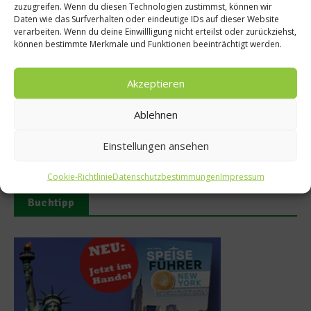
zuzugreifen. Wenn du diesen Technologien zustimmst, können wir
Daten wie das Surfverhalten oder eindeutige IDs auf dieser Website
verarbeiten. Wenn du deine Einwillligung nicht erteilst oder zurückziehst,
können bestimmte Merkmale und Funktionen beeinträchtigt werden.
Akzeptieren
Ablehnen
Die richtige Ernährung für eine
Mayrlife Medical Health
gesunde Prostata
Resort Altaussee eröffnet
Kochschule
15. September 2025
Einstellungen ansehen
9. April 2025
Cookie-Richtlinie
Datenschutzbestimmungen
Impressum
Buchtipp