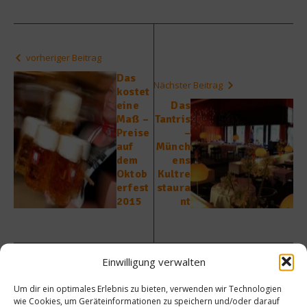
vorheriger Beitrag
Das
Nächster Beitrag
kostet
eine
Das
Maß –
Tantris
Preise
–
auf
Münch
dem
ens
Oktob
Kultre
erfest
staura
2015
nt
Einwilligung verwalten
Um dir ein optimales Erlebnis zu bieten, verwenden wir Technologien
Ähnliche Beiträge
wie Cookies, um Geräteinformationen zu speichern und/oder darauf