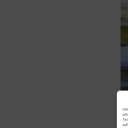
Um 
um 
Tec
auf