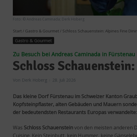
Foto: © Andreas Caminada; Derk Hoberg
Start
/
Gastro & Gourmet
/
Schloss Schauenstein: Alpines Fine Din
Gastro & Gourmet
Zu Besuch bei Andreas Caminada in Fürstenau
Schloss Schauenstein:
Von
Derk Hoberg
28. Juli 2026
Das kleine Dorf Fürstenau im Schweizer Kanton Graubün
Kopfsteinpflaster, alten Gebäuden und Mauern sonder
der bedeutendsten Restaurants Europas verwandelte:
Was
Schloss Schauenstein
von den meisten anderen Dr
Cuisine. Kein Steinbutt, kein Hummer, keine Gänseleb