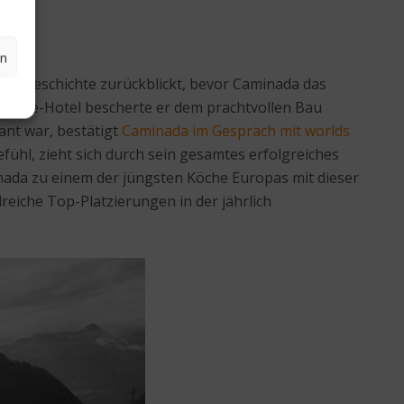
ein
en
olle Geschichte zurückblickt, bevor Caminada das
outique-Hotel bescherte er dem prachtvollen Bau
ant war, bestätigt
Caminada im Gespräch mit worlds
fühl, zieht sich durch sein gesamtes erfolgreiches
inada zu einem der jüngsten Köche Europas mit dieser
reiche Top-Platzierungen in der jährlich