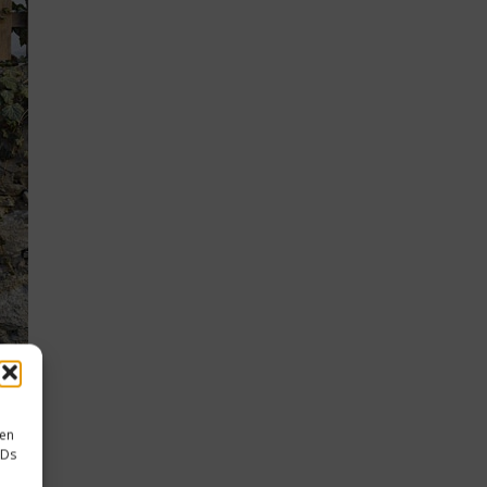
sen
IDs