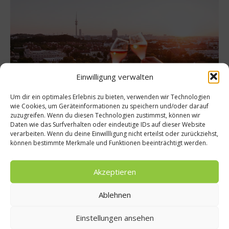
Einwilligung verwalten
Um dir ein optimales Erlebnis zu bieten, verwenden wir Technologien
wie Cookies, um Geräteinformationen zu speichern und/oder darauf
zuzugreifen. Wenn du diesen Technologien zustimmst, können wir
Daten wie das Surfverhalten oder eindeutige IDs auf dieser Website
Gastro & Gourmet
Getränke
verarbeiten. Wenn du deine Einwillligung nicht erteilst oder zurückziehst,
können bestimmte Merkmale und Funktionen beeinträchtigt werden.
Cocktail X Festival München 2026
München bekommt sein flüssigstes Highlight des Jahres: Vom
Akzeptieren
13. bis 30. Mai 2026 verwandelt das Cocktail X Festival
München die Stadt in ein vibrierendes Netzwerk aus Bars,
Ablehnen
Begegnungen und außergewöhnlichen Drinks. Über 50 der
besten Bars der Stadt servieren in diesem Zeitraum exklusive
Signature-Cocktails und das zu einem einheitlichen Preis von
Einstellungen ansehen
nur 6 Euro pro...