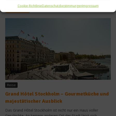
Cookie-Richtlinie
Datenschutzbestimmungen
Impressum
Weiterlesen
Reise
Grand Hôtel Stockholm – Gourmetküche und
majestätischer Ausblick
Das Grand Hôtel Stockholm ist nicht nur ein Haus voller
Geschichte. An keinem anderen Ort der Stadt lässt sich