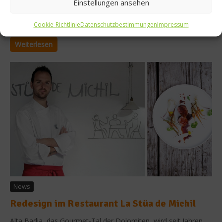
Einstellungen ansehen
Grundlage für das begehrte Wagyufleisch. Was der Unterschied
zwischen Wagyu und Kobe Rind ist und weitere spannende
Cookie-Richtlinie
Datenschutzbestimmungen
Impressum
Hintergründe erfahren wir im...
Weiterlesen
News
Redesign im Restaurant La Stüa de Michil
Alta Badia, das Gourmet-Tal der Dolomiten, wird seit Jahren