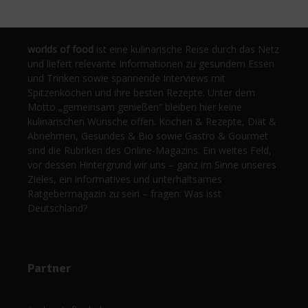
worlds of food
ist eine kulinarische Reise durch das Netz
und liefert relevante Informationen zu gesundem Essen
und Trinken sowie spannende Interviews mit
Spitzenköchen und ihre besten Rezepte. Unter dem
Motto „gemeinsam genießen“ bleiben hier keine
kulinarischen Wünsche offen. Kochen & Rezepte, Diät &
Abnehmen, Gesundes & Bio sowie Gastro & Gourmet
sind die Rubriken des Online-Magazins. Ein weites Feld,
vor dessen Hintergrund wir uns – ganz im Sinne unseres
Zieles, ein informatives und unterhaltsames
Ratgebermagazin zu sein – fragen: Was isst
Deutschland?
Partner