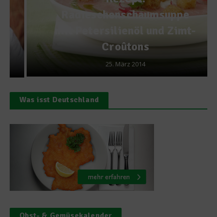
Radieschenschaumsuppe
mit Petersilienöl und Zimt-
Croûtons
25. März 2014
Was isst Deutschland
Obst- & Gemüsekalender