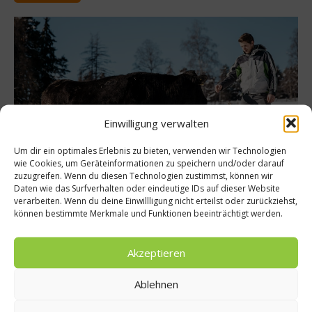
Einwilligung verwalten
Um dir ein optimales Erlebnis zu bieten, verwenden wir Technologien
wie Cookies, um Geräteinformationen zu speichern und/oder darauf
zuzugreifen. Wenn du diesen Technologien zustimmst, können wir
Daten wie das Surfverhalten oder eindeutige IDs auf dieser Website
Reise
verarbeiten. Wenn du deine Einwillligung nicht erteilst oder zurückziehst,
können bestimmte Merkmale und Funktionen beeinträchtigt werden.
Wagyus in der Bergwelt: „Die Natur spielt
die größte Rolle“
Akzeptieren
In der Südtiroler Region Ritten treffen wir Jungunternehmer
Stefan Rottensteiner. Er züchtet seit neun Jahren japanische
Ablehnen
Wagyu-Rinder auf dem Hochplateau über Bozen. Forschung,
gutes Futter, viel Zeit und Zuwendung bei der Aufzucht sind die