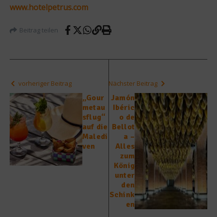
www.hotelpetrus.com
Beitrag teilen
vorheriger Beitrag
Nächster Beitrag
„Gour
Jamón
metau
Ibéric
sflug“
o de
auf die
Bellot
Maledi
a –
ven
Alles
zum
König
unter
den
Schink
en