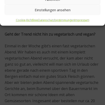
Einstellungen ansehen
Cookie-Richtlinie
Datenschutzbestimmungen
Impressum
Geht der Trend nicht hin zu vegetarisch und vegan?
Einmal in der Woche gibt’s einen fast vegetarischen
Abend. Wir haben es auch mit einem komplett
vegetarischen Abend versucht, der kam aber nicht
ganz so gut an, vielleicht will man sich im Urlaub oder
ebene gerade nach einem sportiven Tag in den
Bergen einfach mal ein gutes Stück Fleisch gönnen.
Aber wir bieten jeden Abend spannende vegetarische
Gerichte an, beim Bummel über den Bauernmarkt im
Ort kommen mir schöne Ideen mit alten
Gemüsesorten. Insgesamt aber bestellen nur ca. 20