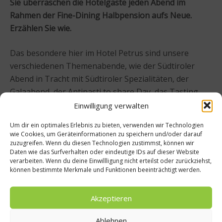
Sie überraschen die Hotelgäste jeden Abend im
Rahmen der Fine-Dining Halbpension aufs Neue.
Erzählen Sie wie.
Das besondere hier im Hotel Petrus sind unsere
verschiedenen Themenabende, wie der Südtiroler
Abend in Tracht mit Südtiroler Spezialitäten, der
Galaabend, der Antipasti to share Day, das Tasting
Menü im Haubenrestaurant am Donnerstag, das
Einwilligung verwalten
große Dessertbuffet am Freitag oder eben der Petrus
Um dir ein optimales Erlebnis zu bieten, verwenden wir Technologien
Meat Day mit verschiedenen Steakcuts zur Auswahl
wie Cookies, um Geräteinformationen zu speichern und/oder darauf
für die Gäste.
zuzugreifen. Wenn du diesen Technologien zustimmst, können wir
Daten wie das Surfverhalten oder eindeutige IDs auf dieser Website
verarbeiten. Wenn du deine Einwillligung nicht erteilst oder zurückziehst,
können bestimmte Merkmale und Funktionen beeinträchtigt werden.
Akzeptieren
Ablehnen