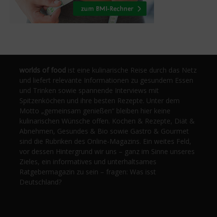
worlds of food
ist eine kulinarische Reise durch das Netz
und liefert relevante Informationen zu gesundem Essen
und Trinken sowie spannende Interviews mit
Spitzenköchen und ihre besten Rezepte. Unter dem
Motto „gemeinsam genießen“ bleiben hier keine
kulinarischen Wünsche offen. Kochen & Rezepte, Diät &
Abnehmen, Gesundes & Bio sowie Gastro & Gourmet
sind die Rubriken des Online-Magazins. Ein weites Feld,
vor dessen Hintergrund wir uns – ganz im Sinne unseres
Zieles, ein informatives und unterhaltsames
Ratgebermagazin zu sein – fragen: Was isst
Deutschland?