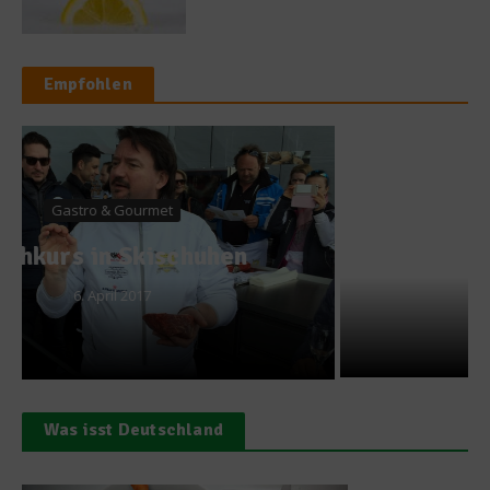
Empfohlen
Grillwelten
Rezept: Thymian-
Fladenbrot
12. Juni 2014
Was isst Deutschland