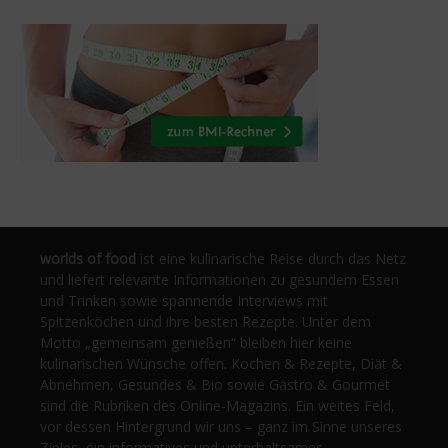
worlds of food
ist eine kulinarische Reise durch das Netz
und liefert relevante Informationen zu gesundem Essen
und Trinken sowie spannende Interviews mit
Spitzenköchen und ihre besten Rezepte. Unter dem
Motto „gemeinsam genießen“ bleiben hier keine
kulinarischen Wünsche offen. Kochen & Rezepte, Diät &
Abnehmen, Gesundes & Bio sowie Gastro & Gourmet
sind die Rubriken des Online-Magazins. Ein weites Feld,
vor dessen Hintergrund wir uns – ganz im Sinne unseres
Zieles, ein informatives und unterhaltsames