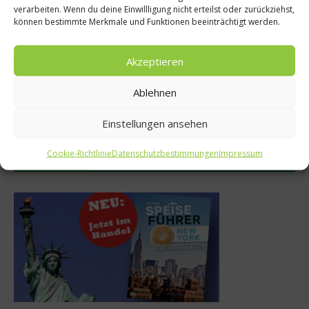
verarbeiten. Wenn du deine Einwillligung nicht erteilst oder zurückziehst,
können bestimmte Merkmale und Funktionen beeinträchtigt werden.
Akzeptieren
TIAN Bistro – Komplex in der
Mathias Dahlgren über sein
Ablehnen
Simplizität
Restaurant Seafood Gastro
30. Juli 2026
29. Juli 2026
Einstellungen ansehen
Cookie-Richtlinie
Datenschutzbestimmungen
Impressum
Buchtipp