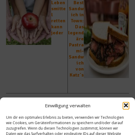
Leben
Best
smitte
Sandw
l
ich in
retten
Town:
kann
Das
jeder
legend
äre
Pastra
mi-
Sandw
ich
von
Katz´s
Einwilligung verwalten
Um dir ein optimales Erlebnis zu bieten, verwenden wir Technologien
Ähnliche Beiträge
wie Cookies, um Geräteinformationen zu speichern und/oder darauf
zuzugreifen. Wenn du diesen Technologien zustimmst, können wir
Daten wie das Surfverhalten oder eindeutige IDs auf dieser Website