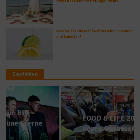
Heinz Beck im Forte Village Resort
Was ist der Unterschied zwischen Limonen
und Limetten?
Empfohlen
News
FOOD & LIFE 2018: Auf zu
neuen Genusserlebnissen
25. Juli 2018