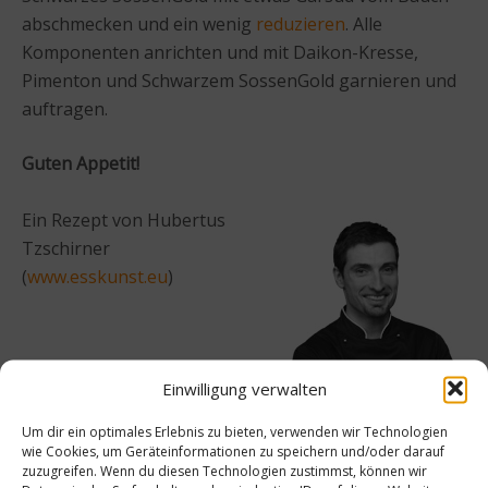
abschmecken und ein wenig
reduzieren
. Alle
Komponenten anrichten und mit Daikon-Kresse,
Pimenton und Schwarzem SossenGold garnieren und
auftragen.
Guten Appetit!
Ein Rezept von Hubertus
Tzschirner
(
www.esskunst.eu
)
Einwilligung verwalten
Um dir ein optimales Erlebnis zu bieten, verwenden wir Technologien
wie Cookies, um Geräteinformationen zu speichern und/oder darauf
Beitrag teilen
zuzugreifen. Wenn du diesen Technologien zustimmst, können wir