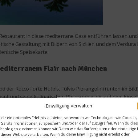
Restaurant in diese mediterrane Oase entführen lassen und 
tische Gestaltung mit Bildern von Sizilien und dem Verdura
ienische Speisekarte.
mediterranem Flair nach München
 der Rocco Forte Hotels, Fulvio Pierangelini (unten im Bild)
int und seine kulinarischen Philosophie, die auf dem Einsat
alienische Klassiker und Spezialitäten des Verdura Resorts a
Einwilligung verwalten
rn des italienischen Rocco Forte Resorts.
dir ein optimales Erlebnis zu bieten, verwenden wir Technologien wie Cookies,
Geräteinformationen zu speichern und/oder darauf zuzugreifen. Wenn du die
hnologien zustimmst, können wir Daten wie das Surfverhalten oder eindeutige 
 dieser Website verarbeiten. Wenn du deine Einwillligung nicht erteilst oder