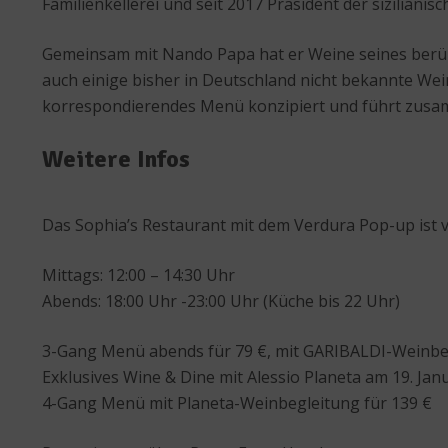
Familienkellerei und seit 2017 Präsident der siziliani
Gemeinsam mit Nando Papa hat er Weine seines berühm
auch einige bisher in Deutschland nicht bekannte Weine
korrespondierendes Menü konzipiert und führt zusam
Weitere Infos
Das Sophia’s Restaurant mit dem Verdura Pop-up ist vo
Mittags: 12:00 – 14:30 Uhr
Abends: 18:00 Uhr -23:00 Uhr (Küche bis 22 Uhr)
3-Gang Menü abends für 79 €, mit GARIBALDI-Weinbeg
Exklusives Wine & Dine mit Alessio Planeta am 19. Jan
4-Gang Menü mit Planeta-Weinbegleitung für 139 €