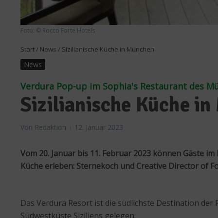
Foto: © Rocco Forte Hotels
Start
/
News
/
Sizilianische Küche in München
News
Verdura Pop-up im Sophia's Restaurant des M
Sizilianische Küche i
Von
Redaktion
12. Januar 2023
Vom 20. Januar bis 11. Februar 2023 können Gäste im
Küche erleben: Sternekoch und Creative Director of Fo
Das Verdura Resort ist die südlichste Destination der
Südwestküste Siziliens gelegen.