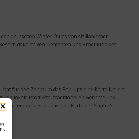
den deutschen Winter-Blues von sizilianischer
 Resort, dekorativen Elementen und Produkten des
, hat für den Zeitraum des Pop-ups eine Karte kreiert,
z von lokale Produkte, traditionellen Gerichte und
uf der temporär sizilianischen Karte des Sophia’s,
sen
IDs