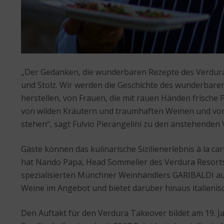
„Der Gedanken, die wunderbaren Rezepte des Verdura 
und Stolz. Wir werden die Geschichte des wunderbaren 
herstellen, von Frauen, die mit rauen Händen frische 
von wilden Kräutern und traumhaften Weinen und von 
stehen“, sagt Fulvio Pierangelini zu den anstehende
Gäste können das kulinarische Sizilienerlebnis à la 
hat Nando Papa, Head Sommelier des Verdura Resorts,
spezialisierten Münchner Weinhändlers GARIBALDI aus
Weine im Angebot und bietet darüber hinaus italieni
Den Auftakt für den Verdura Takeover bildet am 19. J