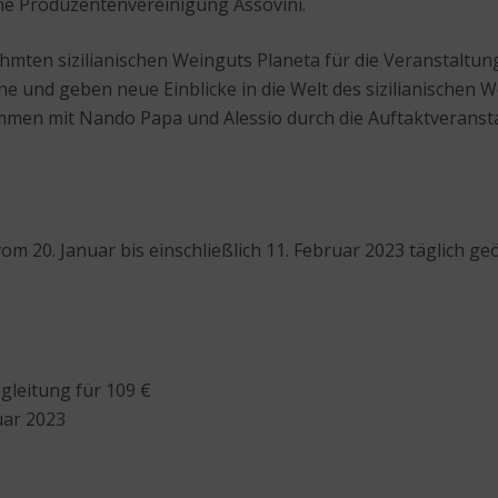
sche Produzentenvereinigung Assovini.
ten sizilianischen Weinguts Planeta für die Veranstaltung
 und geben neue Einblicke in die Welt des sizilianischen We
men mit Nando Papa und Alessio durch die Auftaktveransta
m 20. Januar bis einschließlich 11. Februar 2023 täglich geö
leitung für 109 €
uar 2023