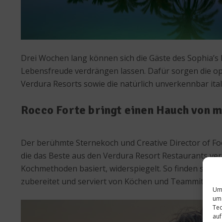
Drei Wochen lang können sich die Gäste des Sophia’s 
Lebensfreude verdrängen lassen. Dafür sorgen die op
Verdura Resorts sowie die natürlich unverkennbar ital
Rocco Forte bringt einen Hauch von 
Der berühmte Sternekoch und Creative Director of Food
die das Beste aus den Verdura Resort Restaurants vere
Kochmethoden basiert, widerspiegelt. So finden sich it
zubereitet und serviert von Köchen und Teammitgliede
Um 
um 
Tec
auf