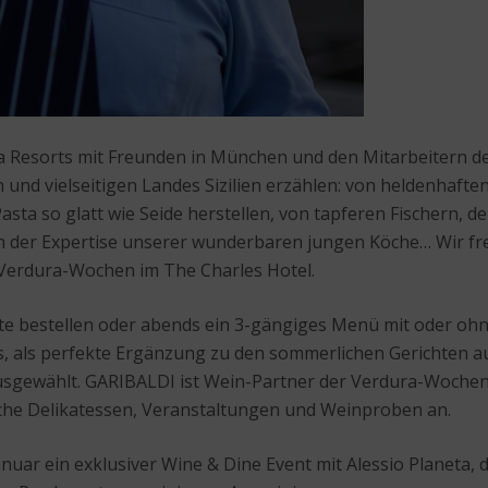
Resorts mit Freunden in München und den Mitarbeitern des T
und vielseitigen Landes Sizilien erzählen: von heldenhaften 
Pasta so glatt wie Seide herstellen, von tapferen Fischern,
der Expertise unserer wunderbaren jungen Köche… Wir freu
n Verdura-Wochen im The Charles Hotel.
carte bestellen oder abends ein 3-gängiges Menü mit oder oh
 als perfekte Ergänzung zu den sommerlichen Gerichten au
gewählt. GARIBALDI ist Wein-Partner der Verdura-Wochen i
sche Delikatessen, Veranstaltungen und Weinproben an.
anuar ein exklusiver Wine & Dine Event mit Alessio Planeta