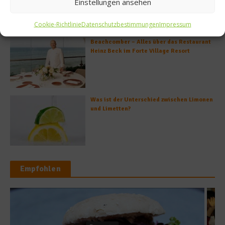
Einstellungen ansehen
Cookie-Richtlinie
Datenschutzbestimmungen
Impressum
Beachcomber – Alles über das Restaurant
Heinz Beck im Forte Village Resort
Was ist der Unterschied zwischen Limonen
und Limetten?
Empfohlen
Spitzenköche