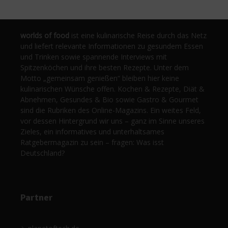
worlds of food
ist eine kulinarische Reise durch das Netz
und liefert relevante Informationen zu gesundem Essen
und Trinken sowie spannende Interviews mit
Spitzenköchen und ihre besten Rezepte. Unter dem
Motto „gemeinsam genießen“ bleiben hier keine
kulinarischen Wünsche offen. Kochen & Rezepte, Diät &
Abnehmen, Gesundes & Bio sowie Gastro & Gourmet
sind die Rubriken des Online-Magazins. Ein weites Feld,
vor dessen Hintergrund wir uns – ganz im Sinne unseres
Zieles, ein informatives und unterhaltsames
Ratgebermagazin zu sein – fragen: Was isst
Deutschland?
Partner