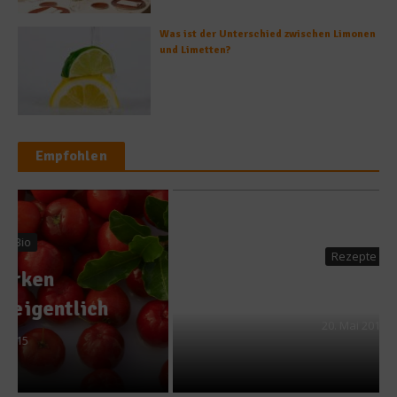
Was ist der Unterschied zwischen Limonen
und Limetten?
Empfohlen
Rezepte
Nudelsalat
20. Mai 2014