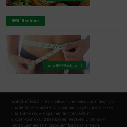
BMI-Rechner
worlds of food
ist eine kulinarische Reise durch das Netz
und liefert relevante Informationen zu gesundem Essen
und Trinken sowie spannende Interviews mit
Spitzenköchen und ihre besten Rezepte. Unter dem
Motto „gemeinsam genießen“ bleiben hier keine