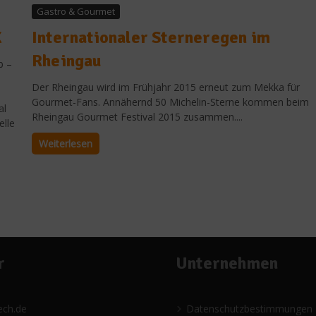
Gastro & Gourmet
X
Internationaler Sterneregen im
Rheingau
b –
Der Rheingau wird im Frühjahr 2015 erneut zum Mekka für
Gourmet-Fans. Annähernd 50 Michelin-Sterne kommen beim
al
Rheingau Gourmet Festival 2015 zusammen....
elle
Weiterlesen
r
Unternehmen
ech.de
Datenschutzbestimmungen