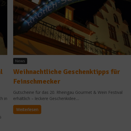
News
l
Weihnachtliche Geschenktipps für
Feinschmecker
Gutscheine für das 20. Rheingau Gourmet & Wein Festival
h in
erhältlich – leckere Geschenkidee....
Weiterlesen
s
Gewürze & Kräuter