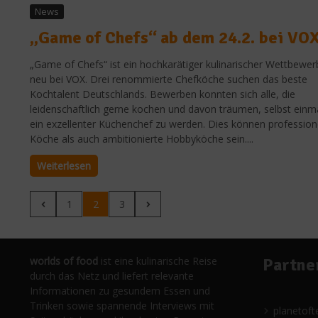
News
„Game of Chefs“ ab dem 24.2. bei VO
„Game of Chefs“ ist ein hochkarätiger kulinarischer Wettbewer
neu bei VOX. Drei renommierte Chefköche suchen das beste
Kochtalent Deutschlands. Bewerben konnten sich alle, die
leidenschaftlich gerne kochen und davon träumen, selbst einm
ein exzellenter Küchenchef zu werden. Dies können profession
Köche als auch ambitionierte Hobbyköche sein....
Weiterlesen
1
2
3
worlds of food
ist eine kulinarische Reise
Partne
durch das Netz und liefert relevante
Informationen zu gesundem Essen und
Trinken sowie spannende Interviews mit
planetoft