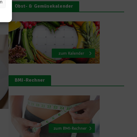
en
öln
Obst- & Gemüsekalender
BMI-Rechner