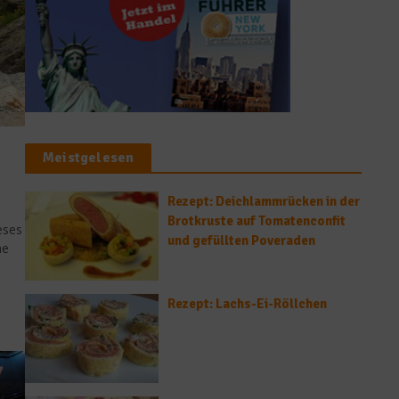
Meistgelesen
Rezept: Deichlammrücken in der
Brotkruste auf Tomatenconfit
eses
und gefüllten Poveraden
he
Rezept: Lachs-Ei-Röllchen