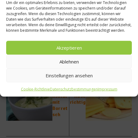
Um dir ein optimales Erlebnis zu bieten, verwenden wir Technologien
werden.
wie Cookies, um Geräteinformationen zu speichern und/oder darauf
zuzugreifen. Wenn du diesen Technologien zustimmst, können wir
Daten wie das Surfverhalten oder eindeutige IDs auf dieser Website
Mehr zum Thema: Wie man Käse richtig lagert
verarbeiten. Wenn du deine Einwillligung nicht erteilst oder zurückziehst,
können bestimmte Merkmale und Funktionen beeinträchtigt werden.
Beitrag teilen
Akzeptieren
Ablehnen
vorheriger Beitrag
Nächster Beitrag
Einstellungen ansehen
Rezept
Wie
:
lagert
Cookie-Richtlinie
Datenschutzbestimmungen
Impressum
Gurke
man
nsalat
Käse
mit
richtig
Borret
sch