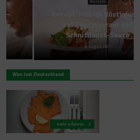
Rezepte
Rezept: Pilz im Röstimantel
auf Paprikakraut und
Schnittlauch-Sauce
8. August 2021
Was isst Deutschland