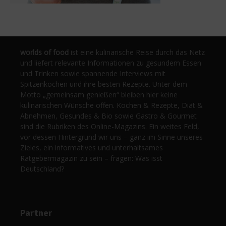
worlds of food
ist eine kulinarische Reise durch das Netz
und liefert relevante Informationen zu gesundem Essen
und Trinken sowie spannende Interviews mit
Spitzenköchen und ihre besten Rezepte. Unter dem
Motto „gemeinsam genießen“ bleiben hier keine
kulinarischen Wünsche offen. Kochen & Rezepte, Diät &
Abnehmen, Gesundes & Bio sowie Gastro & Gourmet
sind die Rubriken des Online-Magazins. Ein weites Feld,
vor dessen Hintergrund wir uns – ganz im Sinne unseres
Zieles, ein informatives und unterhaltsames
Ratgebermagazin zu sein – fragen: Was isst
Deutschland?
Partner