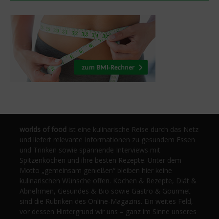
worlds of food
ist eine kulinarische Reise durch das Netz
und liefert relevante Informationen zu gesundem Essen
und Trinken sowie spannende Interviews mit
Spitzenköchen und ihre besten Rezepte. Unter dem
Motto „gemeinsam genießen“ bleiben hier keine
kulinarischen Wünsche offen. Kochen & Rezepte, Diät &
Abnehmen, Gesundes & Bio sowie Gastro & Gourmet
sind die Rubriken des Online-Magazins. Ein weites Feld,
vor dessen Hintergrund wir uns – ganz im Sinne unseres