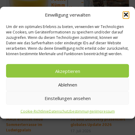
–
Kümm
Heute:
(Moor
Eric
Einwilligung verwalten
wasse
Martin
r)
Um dir ein optimales Erlebnis zu bieten, verwenden wir Technologien
wie Cookies, um Geräteinformationen zu speichern und/oder darauf
zuzugreifen. Wenn du diesen Technologien zustimmst, können wir
Daten wie das Surfverhalten oder eindeutige IDs auf dieser Website
verarbeiten. Wenn du deine Einwillligung nicht erteilst oder zurückziehst,
können bestimmte Merkmale und Funktionen beeinträchtigt werden.
Ähnliche Beiträge
Akzeptieren
Ablehnen
Einstellungen ansehen
Cookie-Richtlinie
Datenschutzbestimmungen
Impressum
MAUI eröffnet neue
50 Best Discovery präsentiert
Sommerterrasse im
globales Update 2026
Ludwigpalais
17. Juli 2026