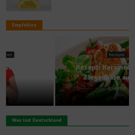
Empfohlen
Rezepte
Rezept: Karamellisierter
Ziegenkäse auf Salat
4. Juli 2013
Was isst Deutschland