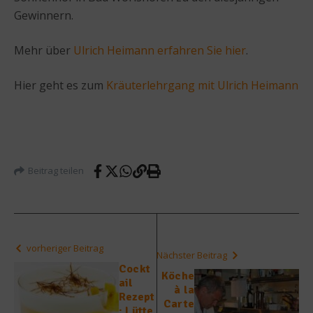
Gewinnern.
Mehr über
Ulrich Heimann erfahren Sie hier
.
Hier geht es zum
Kräuterlehrgang mit Ulrich Heimann
Beitrag teilen
vorheriger Beitrag
Nächster Beitrag
Cockt
Köche
ail
à la
Rezept
Carte
: Lütte