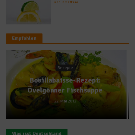
und Limetten?
Empfohlen
Ratgeber Gesundheit
Gewürzküche birgt mehr als
nur Geschmack: Was
Phytamine, Antioxidantien
& Co. bewirken können
16. September 2012
Was isst Deutschland