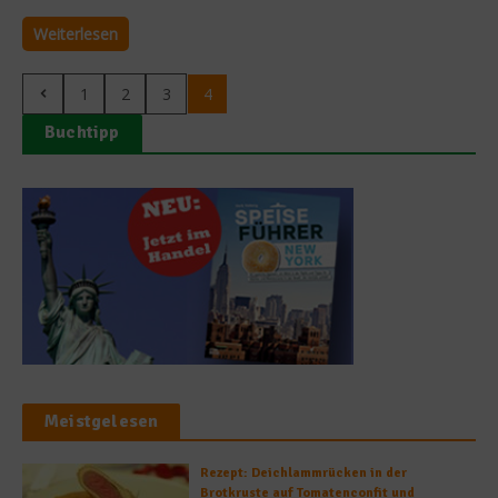
Weiterlesen
1
2
3
4
Buchtipp
Meistgelesen
Rezept: Deichlammrücken in der
Brotkruste auf Tomatenconfit und