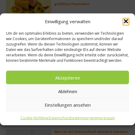
gefüllten Poveraden
Einwilligung verwalten
Rezept: Lachs-Ei-Röllchen
Um dir ein optimales Erlebnis zu bieten, verwenden wir Technologien
wie Cookies, um Geräteinformationen zu speichern und/oder darauf
zuzugreifen. Wenn du diesen Technologien zustimmst, können wir
Daten wie das Surfverhalten oder eindeutige IDs auf dieser Website
verarbeiten. Wenn du deine Einwillligung nicht erteilst oder zurückziehst,
können bestimmte Merkmale und Funktionen beeinträchtigt werden.
So bildet sich eine krosse
Schweinebratenkruste
Akzeptieren
Ablehnen
Beachcomber – Alles über das Restaurant
Heinz Beck im Forte Village Resort
Einstellungen ansehen
Cookie-Richtlinie
Datenschutzbestimmungen
Impressum
Was ist der Unterschied zwischen Limonen