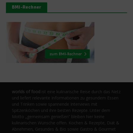
BMI-Rechner
worlds of food
ist eine kulinarische Reise durch das Netz
und liefert relevante Informationen zu gesundem Essen
und Trinken sowie spannende Interviews mit
Spitzenköchen und ihre besten Rezepte. Unter dem
Motto „gemeinsam genießen“ bleiben hier keine
kulinarischen Wünsche offen. Kochen & Rezepte, Diät &
Abnehmen, Gesundes & Bio sowie Gastro & Gourmet