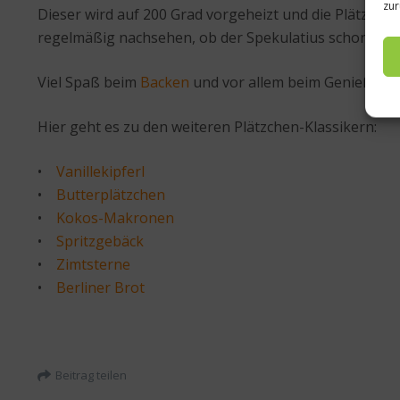
zur
Dieser wird auf 200 Grad vorgeheizt und die Plätzchen
regelmäßig nachsehen, ob der Spekulatius schon früh
Viel Spaß beim
Backen
und vor allem beim Genießen d
Hier geht es zu den weiteren Plätzchen-Klassikern:
•
Vanillekipferl
•
Butterplätzchen
•
Kokos-Makronen
•
Spritzgebäck
•
Zimtsterne
•
Berliner Brot
Beitrag teilen