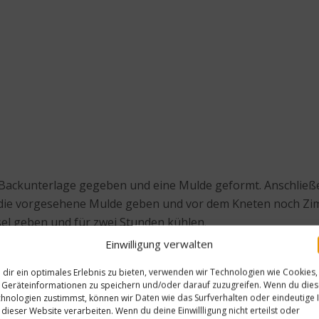
Backunterlage gegeben und eine Mulde geformt. Anschließe
in die vorgesehene Mulde geben und vor dem Kneten noch Z
el geben und für zwei Stunden kühlen.
Einwilligung verwalten
äche ausrollen. Etwa einen halben Zentimeter dick, sollte d
dir ein optimales Erlebnis zu bieten, verwenden wir Technologien wie Cookies,
nd auf einem mit Backpapier bedeckten Backblech platzieren
Geräteinformationen zu speichern und/oder darauf zuzugreifen. Wenn du die
hnologien zustimmst, können wir Daten wie das Surfverhalten oder eindeutige 
 dieser Website verarbeiten. Wenn du deine Einwillligung nicht erteilst oder