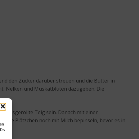
nd den Zucker darüber streuen und die Butter in
imt, Nelken und Muskatblüten dazugeben. Die
er ausgerollte Teig sein. Danach mit einer
. Die Plätzchen noch mit Milch bepinseln, bevor es in
sen
IDs