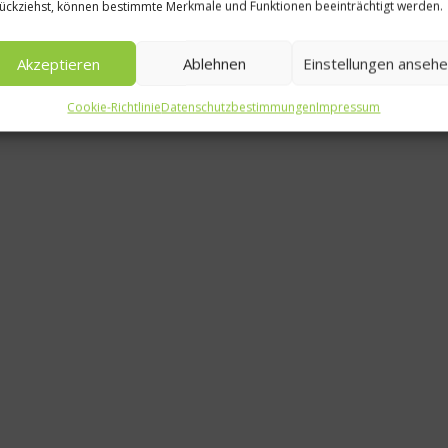
ückziehst, können bestimmte Merkmale und Funktionen beeinträchtigt werden.
 bleiben für 10 Minuten in der Röhre. Weil die Backzeit au
er fertig ist. Im goldbraunen Zustand aus dem Ofen nehme
Akzeptieren
Ablehnen
Einstellungen anseh
es selbstgemachten Spekulatius in der Weihnachtszeit.
Cookie-Richtlinie
Datenschutzbestimmungen
Impressum