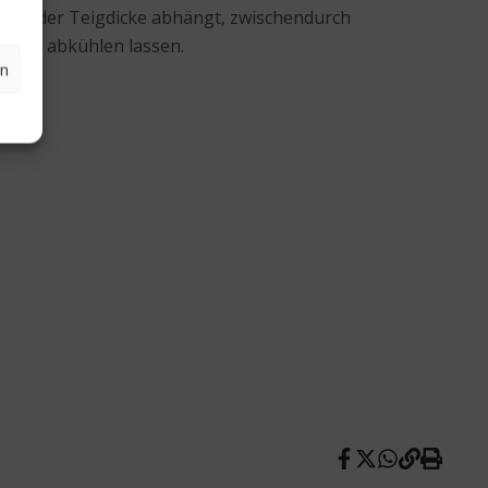
ch von der Teigdicke abhängt, zwischendurch
n und abkühlen lassen.
en