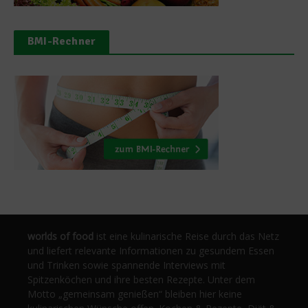
BMI-Rechner
worlds of food
ist eine kulinarische Reise durch das Netz
und liefert relevante Informationen zu gesundem Essen
und Trinken sowie spannende Interviews mit
Spitzenköchen und ihre besten Rezepte. Unter dem
Motto „gemeinsam genießen“ bleiben hier keine