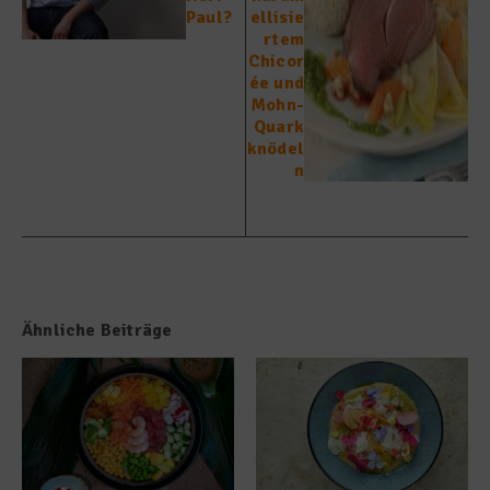
Paul?
ellisie
rtem
Chicor
ée und
Mohn-
Quark
knödel
n
Ähnliche Beiträge