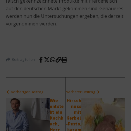
falsch gekennzeichnete Produkte mit Pferdefleisch
auf den deutschen Markt gekommen sind. Genaueres
werden nun die Untersuchungen ergeben, die derzeit
vorgenommen werden.
Beitrag teilen
vorheriger Beitrag
Nächster Beitrag
Wie
Hirsch
entste
nuss
ht ein
mit
Kochb
Kerbel
uch,
-Pesto,
Herr
karam