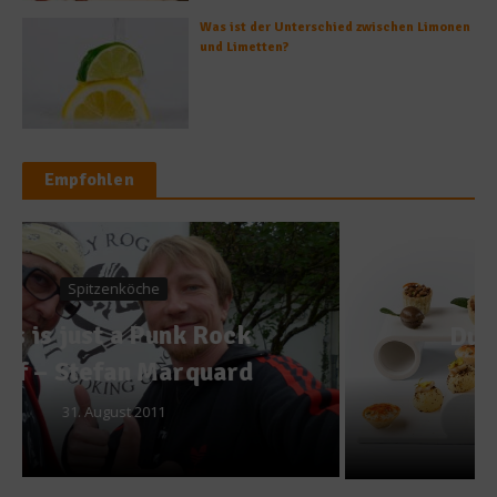
Was ist der Unterschied zwischen Limonen
und Limetten?
Empfohlen
Gastro & Gourmet
Duomo – Fine Dining
hinterm Dom
21. September 2024