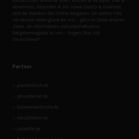
kulinarischen Wünsche offen. Kochen & Rezepte, Diät &
Abnehmen, Gesundes & Bio sowie Gastro & Gourmet
sind die Rubriken des Online-Magazins. Ein weites Feld,
vor dessen Hintergrund wir uns – ganz im Sinne unseres
Zieles, ein informatives und unterhaltsames
Ratgebermagazin zu sein – fragen: Was isst
Deutschland?
Partner
planetoftech.de
gesündernet.de
businessandmore.de
netzathleten.de
urbanlife.de