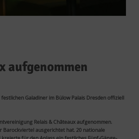
aux aufgenommen
stlichen Galadiner im Bülow Palais Dresden offiziell
rantvereinigung Relais & Châteaux aufgenommen.
 Barockviertel ausgerichtet hat. 20 nationale
kreierte für den Anlass ein festliches Fünf-Gänge-