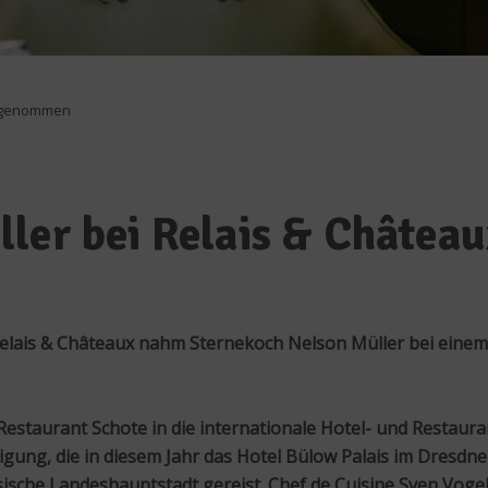
ufgenommen
ller bei Relais & Châte
ais & Châteaux nahm Sternekoch Nelson Müller bei einem fe
estaurant Schote in die internationale Hotel- und Restau
igung, die in diesem Jahr das Hotel Bülow Palais im Dresdner
sche Landeshauptstadt gereist. Chef de Cuisine Sven Vogel 