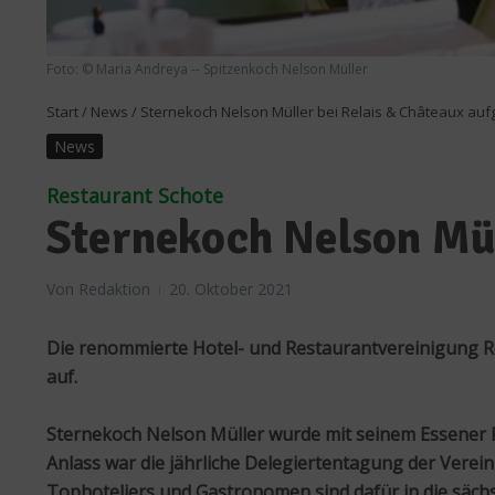
Foto: © Maria Andreya -- Spitzenkoch Nelson Müller
Start
/
News
/
Sternekoch Nelson Müller bei Relais & Châteaux a
News
Restaurant Schote
Sternekoch Nelson Mü
Von
Redaktion
20. Oktober 2021
Die renommierte Hotel- und Restaurantvereinigung Rel
auf.
Sternekoch Nelson Müller wurde mit seinem Essener R
Anlass war die jährliche Delegiertentagung der Verein
Tophoteliers und Gastronomen sind dafür in die sächsi