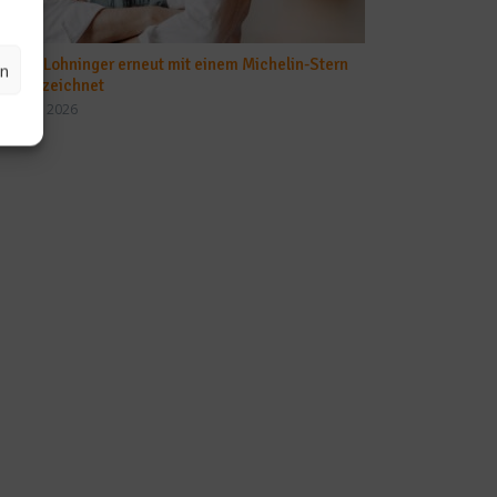
Mario Lohninger erneut mit einem Michelin-Stern
en
ausgezeichnet
24. Juni 2026