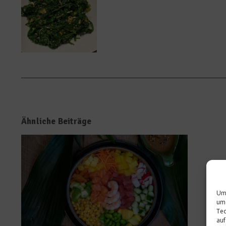
Ähnliche Beiträge
Um 
um 
Tec
auf