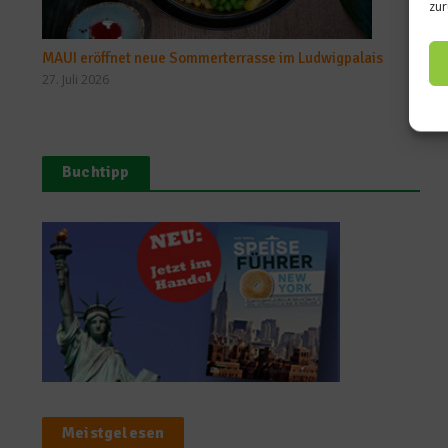
zur
MAUI eröffnet neue Sommerterrasse im Ludwigpalais
27. Juli 2026
Buchtipp
Meistgelesen