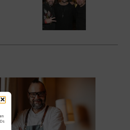
sen
IDs