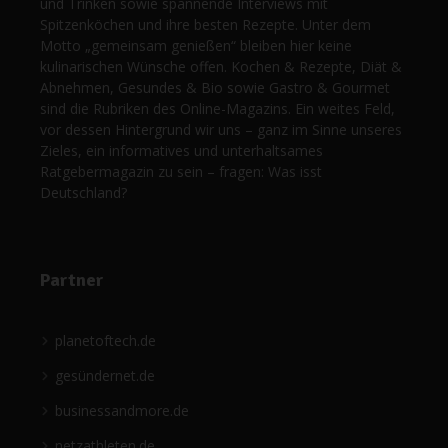
und Trinken sowie spannende Interviews mit
Spitzenköchen und ihre besten Rezepte. Unter dem
Motto „gemeinsam genießen“ bleiben hier keine
kulinarischen Wünsche offen. Kochen & Rezepte, Diät &
Abnehmen, Gesundes & Bio sowie Gastro & Gourmet
sind die Rubriken des Online-Magazins. Ein weites Feld,
vor dessen Hintergrund wir uns – ganz im Sinne unseres
Zieles, ein informatives und unterhaltsames
Ratgebermagazin zu sein – fragen: Was isst
Deutschland?
Partner
planetoftech.de
gesündernet.de
businessandmore.de
netzathleten.de