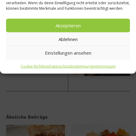
verarbeiten. Wenn du deine Einwillligung nicht erteilst oder zurückziehst,
Rezept
Verteil
können bestimmte Merkmale und Funktionen beeinträchtigt werden.
:
en
Lecker
statt
er
vernic
Akzeptieren
antial
hten –
koholi
Unter
Ablehnen
scher
wegs
Manda
mit
Einstellungen ansehen
rinen-
der
Punsc
Münch
Cookie-Richtlinie
Datenschutzbestimmungen
Impressum
h
ner
Tafel
Ähnliche Beiträge