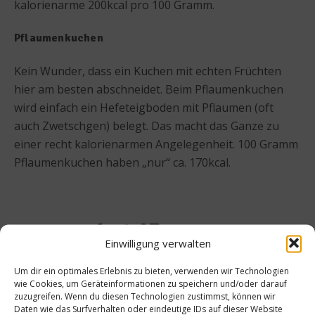
kalorienarme 200kcal pro 100 Gramm.
Pflaumenkuchen
Kein Wunder, dass ein Kuchen mit echten Früchten
hier am besten abschneidet. Beim Pflaumenkuchen
wird einfach ein Hefeteigboden mit Pflaumen (oft
auch Zwetschgen) belegt. Das macht das Ganze zu
einer recht kalorienarmen Angelegenheit. 100 Gramm
Pflaumenkuchen haben „nur“ ca. 170kcal.
Beitrag teilen
Einwilligung verwalten
Um dir ein optimales Erlebnis zu bieten, verwenden wir Technologien
wie Cookies, um Geräteinformationen zu speichern und/oder darauf
zuzugreifen. Wenn du diesen Technologien zustimmst, können wir
vorheriger Beitrag
Nächster Beitrag
Daten wie das Surfverhalten oder eindeutige IDs auf dieser Website