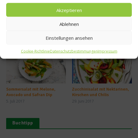
Akzeptieren
Ablehnen
Ähnliche Beiträge
Einstellungen ansehen
Cookie-Richtlinie
Datenschutzbestimmungen
Impressum
Sommersalat mit Melone,
Zucchinisalat mit Nektarinen,
Avocado und Safran Dip
Kirschen und Chilis
5. Juli 2017
29. Juni 2017
Buchtipp