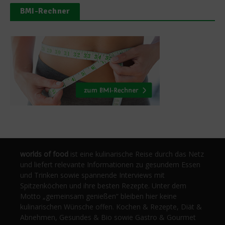
BMI-Rechner
worlds of food
ist eine kulinarische Reise durch das Netz
und liefert relevante Informationen zu gesundem Essen
und Trinken sowie spannende Interviews mit
Spitzenköchen und ihre besten Rezepte. Unter dem
Motto „gemeinsam genießen“ bleiben hier keine
kulinarischen Wünsche offen. Kochen & Rezepte, Diät &
Abnehmen, Gesundes & Bio sowie Gastro & Gourmet