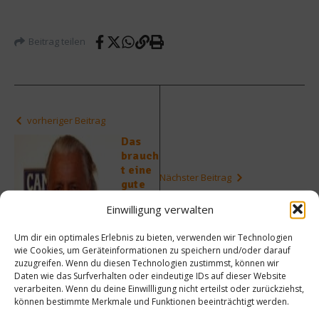
Beitrag teilen
vorheriger Beitrag
Das
brauch
t eine
Nächster Beitrag
gute
Bar –
Paleo
Einwilligung verwalten
Intervi
Ernähr
ew mit
ung –
Um dir ein optimales Erlebnis zu bieten, verwenden wir Technologien
Charle
zurück
wie Cookies, um Geräteinformationen zu speichern und/oder darauf
s
in die
zuzugreifen. Wenn du diesen Technologien zustimmst, können wir
Schum
Vergan
Daten wie das Surfverhalten oder eindeutige IDs auf dieser Website
ann
genhei
verarbeiten. Wenn du deine Einwillligung nicht erteilst oder zurückziehst,
(Teil 2)
t
können bestimmte Merkmale und Funktionen beeinträchtigt werden.