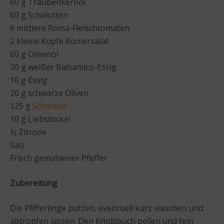
60 g Traubenkernöl
60 g Schalotten
6 mittlere Roma-Fleischtomaten
2 kleine Köpfe Römersalat
60 g Olivenöl
30 g weißer Balsamico-Essig
10 g Essig
20 g schwarze Oliven
125 g
Schmand
10 g Liebstöckel
½ Zitrone
Salz
Frisch gemahlener Pfeffer
Zubereitung
Die Pfifferlinge putzen, eventuell kurz waschen und
abtropfen lassen. Den Knoblauch pellen und fein