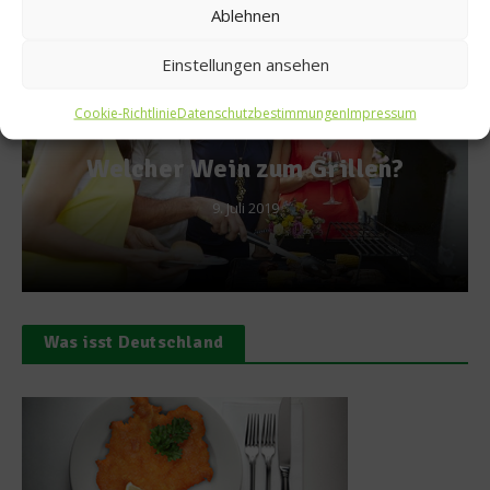
Ablehnen
Einstellungen ansehen
Cookie-Richtlinie
Datenschutzbestimmungen
Impressum
News
Ein Brett aus Frankfu
rillen?
23. Juli 2015
Was isst Deutschland