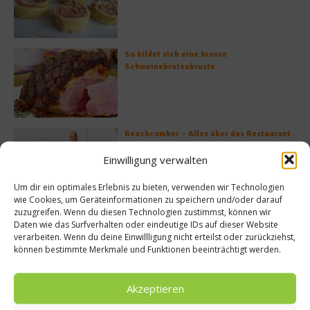
So bildet sich eine krosse
Schweinebratenkruste
Beachcomber – Alles über das Restaurant
Heinz Beck im Forte Village Resort
Einwilligung verwalten
Um dir ein optimales Erlebnis zu bieten, verwenden wir Technologien
wie Cookies, um Geräteinformationen zu speichern und/oder darauf
zuzugreifen. Wenn du diesen Technologien zustimmst, können wir
Was ist der Unterschied zwischen Limonen
Daten wie das Surfverhalten oder eindeutige IDs auf dieser Website
und Limetten?
verarbeiten. Wenn du deine Einwillligung nicht erteilst oder zurückziehst,
können bestimmte Merkmale und Funktionen beeinträchtigt werden.
Akzeptieren
Empfohlen