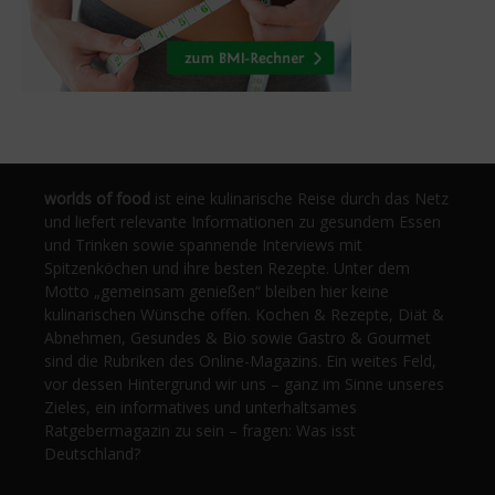
worlds of food
ist eine kulinarische Reise durch das Netz
und liefert relevante Informationen zu gesundem Essen
und Trinken sowie spannende Interviews mit
Spitzenköchen und ihre besten Rezepte. Unter dem
Motto „gemeinsam genießen“ bleiben hier keine
kulinarischen Wünsche offen. Kochen & Rezepte, Diät &
Abnehmen, Gesundes & Bio sowie Gastro & Gourmet
sind die Rubriken des Online-Magazins. Ein weites Feld,
vor dessen Hintergrund wir uns – ganz im Sinne unseres
Zieles, ein informatives und unterhaltsames
Ratgebermagazin zu sein – fragen: Was isst
Deutschland?