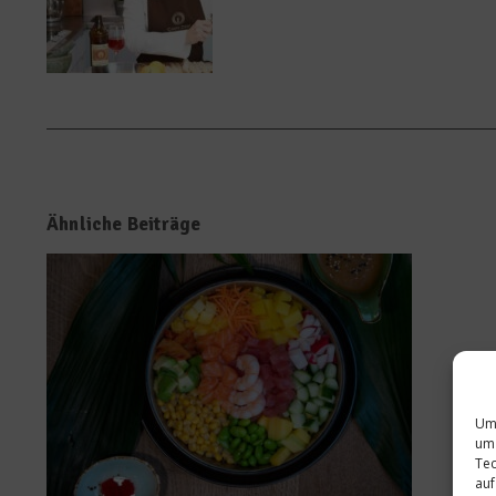
Ähnliche Beiträge
Um 
um 
Tec
auf