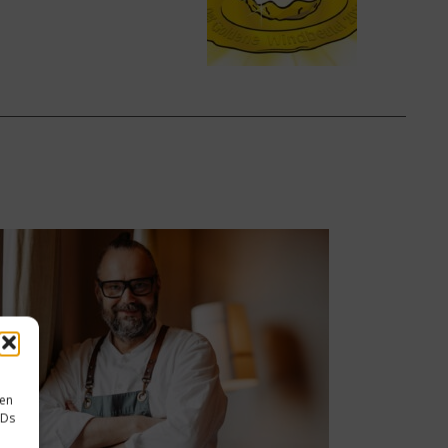
sen
IDs