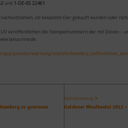
62
und
1-DE-05 22461
achvollziehen, ob belastete Eier gekauft wurden oder nich
 veröffentlichen die Stempelnummern der mit Dioxin – und
www.lanuv.nrw.de.
e/app/process/warnung/start/bvllmwde.p_oeffentlicher_ber
Nächster Beitrag
n Hamburg zu gewinnen
Goldener Windbeutel 2012 – 