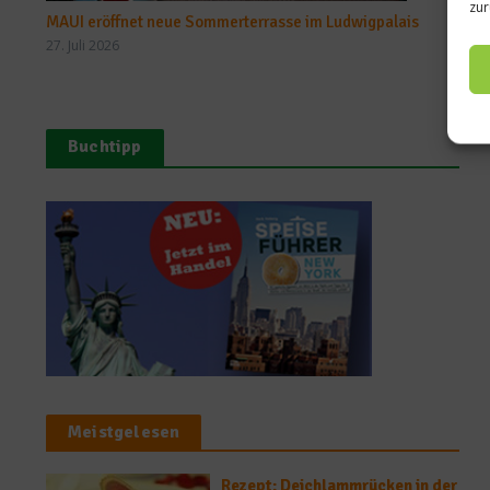
zur
MAUI eröffnet neue Sommerterrasse im Ludwigpalais
27. Juli 2026
Buchtipp
Meistgelesen
Rezept: Deichlammrücken in der