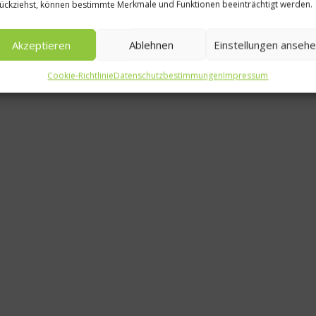
ückziehst, können bestimmte Merkmale und Funktionen beeinträchtigt werden.
50 Best Discovery präsentiert globales Update 2026
17. Juli 2026
Akzeptieren
Ablehnen
Einstellungen anseh
Cookie-Richtlinie
Datenschutzbestimmungen
Impressum