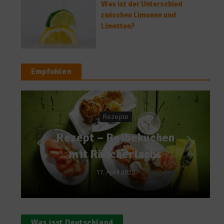
Was ist der Unterschied
zwischen Limonen und
Limetten?
Empfohlen
Kochen & Rezepte
Ein Käse mit Tradition
– Le Gruyère
27. Februar 2015
Was isst Deutschland