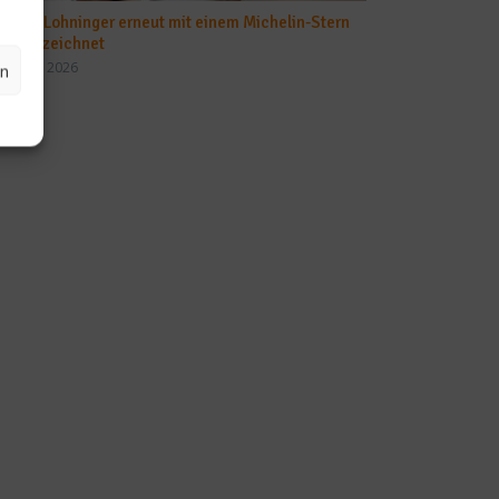
Mario Lohninger erneut mit einem Michelin-Stern
ausgezeichnet
24. Juni 2026
en