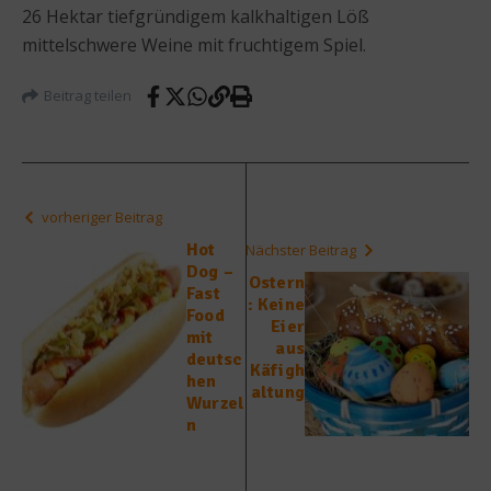
26 Hektar tiefgründigem kalkhaltigen Löß
mittelschwere Weine mit fruchtigem Spiel.
Beitrag teilen
vorheriger Beitrag
Hot
Nächster Beitrag
Dog –
Ostern
Fast
: Keine
Food
Eier
mit
aus
deutsc
Käfigh
hen
altung
Wurzel
n