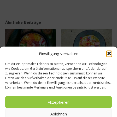
Ähnliche Beiträge
Einwilligung verwalten
Um dir ein optimales Erlebnis zu bieten, verwenden wir Technologien
MAUI eröffnet neue
50 Best Discovery präsentiert
wie Cookies, um Geräteinformationen zu speichern und/oder darauf
Sommerterrasse im
globales Update 2026
zuzugreifen. Wenn du diesen Technologien zustimmst, können wir
Ludwigpalais
17. Juli 2026
Daten wie das Surfverhalten oder eindeutige IDs auf dieser Website
27. Juli 2026
verarbeiten. Wenn du deine Einwillligung nicht erteilst oder zurückziehst,
können bestimmte Merkmale und Funktionen beeinträchtigt werden.
Buchtipp
Akzeptieren
Ablehnen