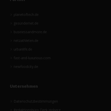
planetoftech.de
gesündernet.de
businessandmore.de
netzathleten.de
urbanlife.de
fast-and-luxurious.com
newfoodcity.de
Unternehmen
Datenschutzbestimmungen
Redaktionsbüro Derk Hoberg