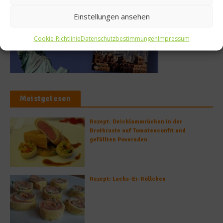
Einstellungen ansehen
Cookie-Richtlinie
Datenschutzbestimmungen
Impressum
Meistgelesen
Rezept: Deichlammrücken in der
Brotkruste auf Tomatenconfit und
gefüllten Poveraden
Rezept: Lachs-Ei-Röllchen