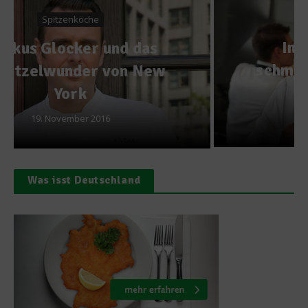
Spargelwelten
In welchem Zustand
schmeckt Spargel wirklich
nach Spargel?
17. Juni 2015
Was isst Deutschland