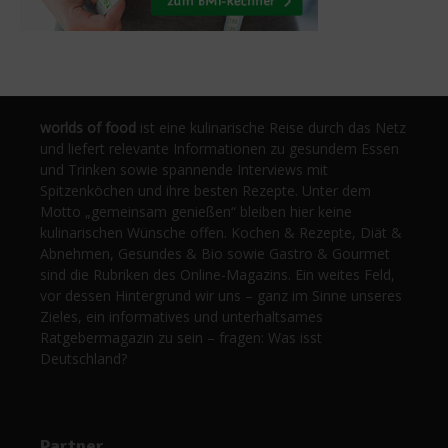
worlds of food
ist eine kulinarische Reise durch das Netz
und liefert relevante Informationen zu gesundem Essen
und Trinken sowie spannende Interviews mit
Spitzenköchen und ihre besten Rezepte. Unter dem
Motto „gemeinsam genießen“ bleiben hier keine
kulinarischen Wünsche offen. Kochen & Rezepte, Diät &
Abnehmen, Gesundes & Bio sowie Gastro & Gourmet
sind die Rubriken des Online-Magazins. Ein weites Feld,
vor dessen Hintergrund wir uns – ganz im Sinne unseres
Zieles, ein informatives und unterhaltsames
Ratgebermagazin zu sein – fragen: Was isst
Deutschland?
Partner