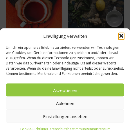
Welcher Tee bei Schnupfen
Mit gezielter Ernährung
Einwilligung verwalten
und Co.?
Erkältungen abwehren
18. November 2024
20. September 2024
Um dir ein optimales Erlebnis zu bieten, verwenden wir Technologien
wie Cookies, um Geräteinformationen zu speichern und/oder darauf
zuzugreifen. Wenn du diesen Technologien zustimmst, können wir
Daten wie das Surfverhalten oder eindeutige IDs auf dieser Website
Buchtipp
verarbeiten. Wenn du deine Einwillligung nicht erteilst oder zurückziehst,
können bestimmte Merkmale und Funktionen beeinträchtigt werden.
Akzeptieren
Ablehnen
Einstellungen ansehen
Cookie-Richtlinie
Datenschutzbestimmungen
Impressum