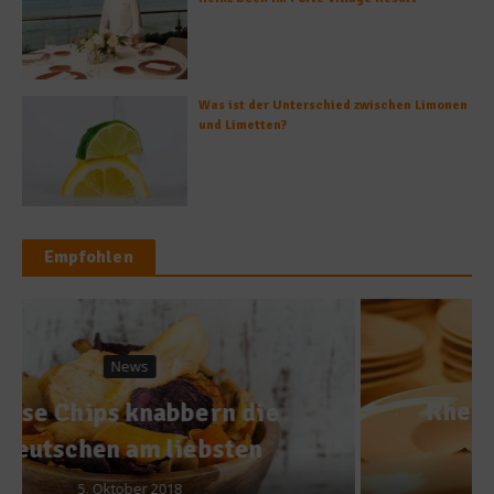
Was ist der Unterschied zwischen Limonen
und Limetten?
Empfohlen
News
Rheingau Gourmet Festival
2015 eröffnet
27. Februar 2015