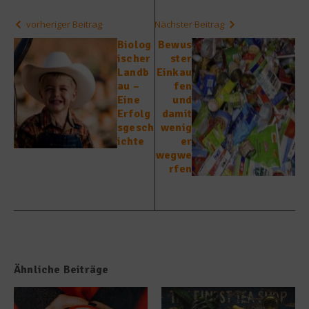
vorheriger Beitrag
Nächster Beitrag
Biolog
Bewus
ischer
ster
Landb
Einkau
au –
fen
Eine
und
Erfolg
damit
sgesch
wenig
ichte
er
wegwe
rfen
Ähnliche Beiträge