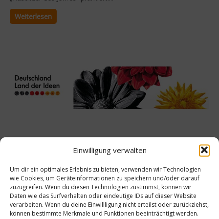
Weiterlesen
Einwilligung verwalten
News
Um dir ein optimales Erlebnis zu bieten, verwenden wir Technologien
Ausbildungsrestaurant Roecklplatz ist
wie Cookies, um Geräteinformationen zu speichern und/oder darauf
Ausgewählter Ort 2012
zuzugreifen. Wenn du diesen Technologien zustimmst, können wir
Daten wie das Surfverhalten oder eindeutige IDs auf dieser Website
Das Ausbildungsrestaurant Roecklplatz wird mit dem Preis
verarbeiten. Wenn du deine Einwillligung nicht erteilst oder zurückziehst,
„Ausgewählter Ort 2012“ ausgezeichnet. Seit 2006 wird der
können bestimmte Merkmale und Funktionen beeinträchtigt werden.