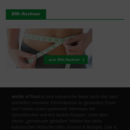
BMI-Rechner
worlds of food
ist eine kulinarische Reise durch das Netz
und liefert relevante Informationen zu gesundem Essen
und Trinken sowie spannende Interviews mit
Spitzenköchen und ihre besten Rezepte. Unter dem
Motto „gemeinsam genießen“ bleiben hier keine
kulinarischen Wünsche offen. Kochen & Rezepte, Diät &